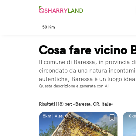
SHARRY
LAND
50 Km
Cosa fare vicino 
Il comune di Baressa, in provincia d
circondato da una natura incontamin
autentiche, Baressa è un luogo ideal
Questa descrizione è generata con AI
Risultati (18) per: «Baressa, OR, Italia»
8km | Ales, OR
10km