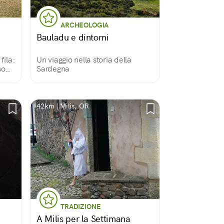
ARCHEOLOGIA
Bauladu e dintorni
fila:
Un viaggio nella storia della
so
Sardegna
sono
ci,
42km | Milis, OR
TRADIZIONE
A Milis per la Settimana