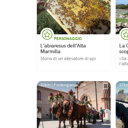
PERSONAGGIO
L’abiaresus dell’Alta
La 
Marmilla
scop
Storia di un allevatore di api
«Sa 
l’al
prez
incr
arch
biod
32km | Fordongianus, OR
37km
Nota