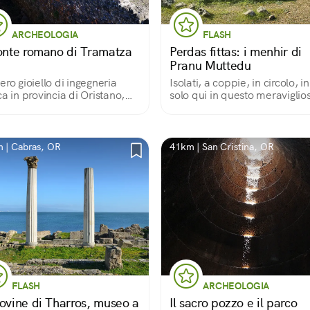
ARCHEOLOGIA
FLASH
ponte romano di Tramatza
Perdas fittas: i menhir di
Pranu Muttedu
ero gioiello di ingegneria
Isolati, a coppie, in circolo, in 
ca in provincia di Oristano,
solo qui in questo meraviglio
o nel suo genere
Parco Archeologico i menhir 
circa 60, misteriosi e magneti
più antichi di Stonehenge.
 | Cabras, OR
41km | San Cristina, OR
FLASH
ARCHEOLOGIA
rovine di Tharros, museo a
Il sacro pozzo e il parco