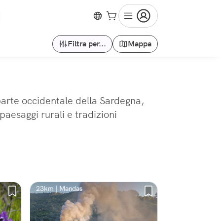
Filtra per...
Mappa
 parte occidentale della Sardegna,
aesaggi rurali e tradizioni
23km | Mandas