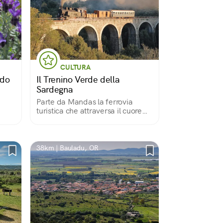
CULTURA
rdo
Il Trenino Verde della
Sardegna
Parte da Mandas la ferrovia
turistica che attraversa il cuore
pittoresco dell'isola
38km | Bauladu, OR