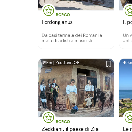
BORGO
Fordongianus
Il 
Da oasi termale dei Romani a
Un v
meta di artisti e musicisti
anti
indipendenti
unic
39km | Zeddiani, OR
40km
BORGO
Zeddiani, il paese di Zia
Le 