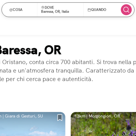
DOVE
COSA
QUANDO
Baressa, OR, Italia
Baressa, OR
i Oristano, conta circa 700 abitanti. Si trova nella
ata e un'atmosfera tranquilla. Caratterizzato da p
e per chi cerca pace e autenticità.
 | Giara di Gesturi, SU
13km | Morgongiori, OR