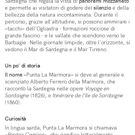
Sardegna che regala la vista di 
panorami mozzafiato
e permette ai visitatori di godere del 
silenzio
 e della 
bellezza della natura incontaminata. Durante il 
percorso, grazie all'altitudine, si possono ammirare i 
«tacchi» dell'Ogliastra - formazioni rocciose di 
grande fascino - e le vallate che scendono verso le 
Barbagie. Nelle giornate limpide, oltre l'orizzonte, si 
vedono il Mar di Sardegna e il Mar Tirreno.
Un po' di storia
Il nome
«Punta La Marmora» si deve al generale e
scienziato Alberto Ferrero della Marmora, che
raccontò la Sardegna nelle opere
Voyage en
Sardaigne
(1826), e
Itinéraire de l'île de Sardaigne
(1860).
Curiosità
In lingua sarda, Punta La Marmora si chiamava
«Perdas Carpìas»
, che significa letteralmente