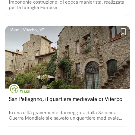
Imponente costruzione, di epoca manierista, realizzata
per la famiglia Farnese.
18km | Viterbo, VT
FLASH
San Pellegrino, il quartiere medievale di Viterbo
In una città gravemente danneggiata dalla Seconda
Guerra Mondiale si è salvato un quartiere medievale
che oggi ha la fama di essere uno dei più grandi
d'Europa: il cuore medievale di Viterbo.