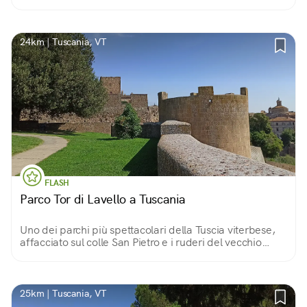
delle antiche famiglie nobiliari. L'acqua sgorga limpida
da sette mascheroni.
24km | Tuscania, VT
FLASH
Parco Tor di Lavello a Tuscania
Uno dei parchi più spettacolari della Tuscia viterbese,
affacciato sul colle San Pietro e i ruderi del vecchio
castello da un lato e le mura cittadine dall'altro. Cuore
verde della città di Tuscania.
25km | Tuscania, VT