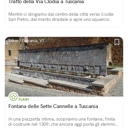
Tratto della Via Clodia a Tuscania
Mentre ci dirigiamo dal centro della città verso il colle
San Pietro, dal manto stradale si apre uno squarcio
profondo su quella che era un'arteria della viabilità in
epoca romana: la via Clodia.
24km | Tuscania, VT
FLASH
Fontana delle Sette Cannelle a Tuscania
In una piazzetta intima, scopriamo una fontana, finita
di costruire nel 1309, che ancora oggi porta gli stemmi