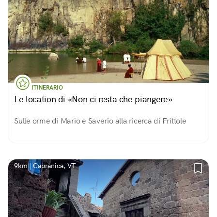
ITINERARIO
Le location di «Non ci resta che piangere»
Sulle orme di Mario e Saverio alla ricerca di Frittole
9km | Capranica, VT