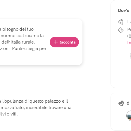
Dov'è
L
a bisogno del tuo
P
 insieme costruiamo la
(
ell’Italia rurale.
I
Racconta
ioni. Punti-ciliegia per
ra l'opulenza di questo palazzo e il
6 
è mozzafiato; incredibile trovare una
vi e viti.