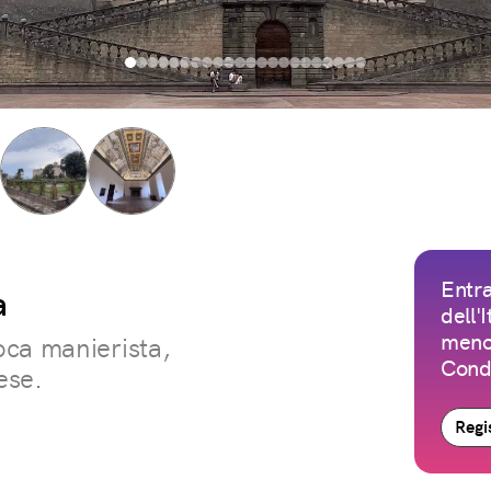
Entra
a
dell'
meno 
oca manierista,
Condi
ese.
Regis