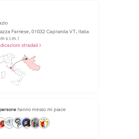
azio
iazza Farnese, 01032 Caprarola VT, Italia
0m s.l.m.)
ndicazioni stradali
persone
hanno messo mi piace