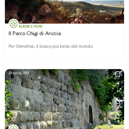
ALBERI E FIORI
Il Parco Chigi di Ariccia
Per Stendhal, il bosco più bello del mondo
Ariccia, RM