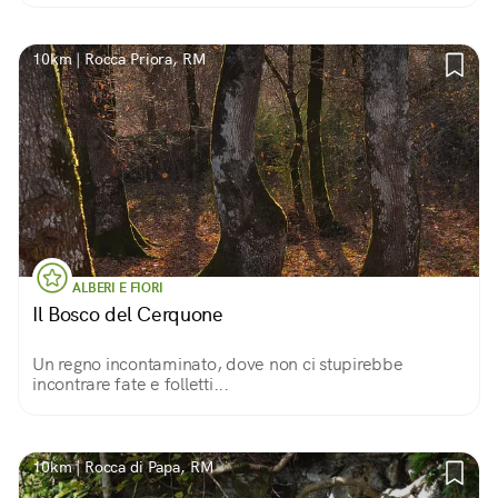
10km | Rocca Priora, RM
ALBERI E FIORI
Il Bosco del Cerquone
Un regno incontaminato, dove non ci stupirebbe
incontrare fate e folletti...
10km | Rocca di Papa, RM