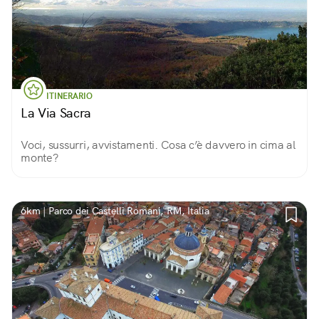
ITINERARIO
La Via Sacra
Voci, sussurri, avvistamenti. Cosa c’è davvero in cima al
monte?
6km | Parco dei Castelli Romani, RM, Italia