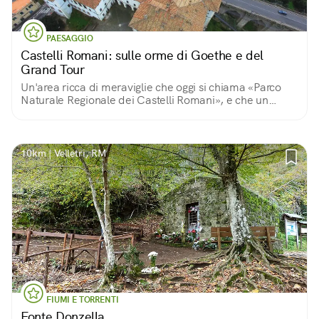
PAESAGGIO
Castelli Romani: sulle orme di Goethe e del
Grand Tour
Un'area ricca di meraviglie che oggi si chiama «Parco
Naturale Regionale dei Castelli Romani», e che un
tempo era una delle mete predilette della nobiltà
europea.
10km | Velletri, RM
FIUMI E TORRENTI
Fonte Donzella