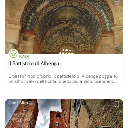
FLASH
Il Battistero di Albenga
È basso? Non proprio: il battistero di Albenga poggia su
un altro livello della città, quello più antico. Scendendo
pochi gradini, si riavvolge la storia entrando in un
gioiello bizantino.
6km | Albenga