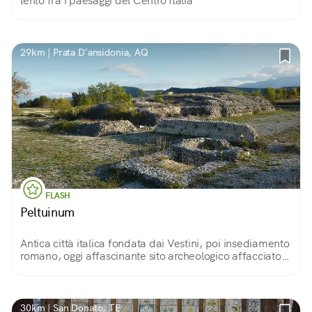
lento fra i paesaggi del Centro Italia
29km | Prata D'ansidonia, AQ
FLASH
Peltuinum
Antica città italica fondata dai Vestini, poi insediamento
romano, oggi affascinante sito archeologico affacciato
sul Gran Sasso, la Maiella e il Sirente
30km | San Donato, TE