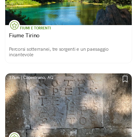
FIUMI E TORRENTI
Fiume Tirino
Percorsi sotterranei, tre sorgenti e un paesaggio
incantevole
17km | Capestrano, AQ