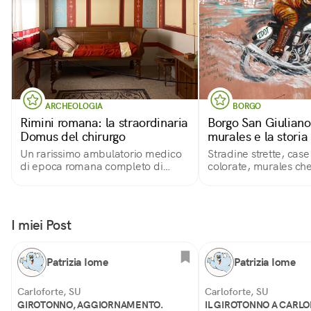
ARCHEOLOGIA
BORGO
Rimini romana: la straordinaria
Borgo San Giuliano 
Domus del chirurgo
murales e la storia
Un rarissimo ambulatorio medico
Stradine strette, cas
di epoca romana completo di
colorate, murales ch
strumenti chirurgici e di farmaci
l'identità e la resilien
quartiere
I miei Post
Patrizia Iome
Patrizia Iome
Carloforte, SU
Carloforte, SU
GIROTONNO, AGGIORNAMENTO.
IL GIROTONNO A CARL