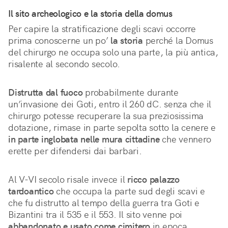
Il sito archeologico e la storia della domus
Per capire la stratificazione degli scavi occorre 
prima conoscerne un po’ 
la storia
 perché la Domus 
del chirurgo ne occupa solo una parte, la più antica, 
risalente al secondo secolo.
Distrutta dal fuoco
 probabilmente durante 
un’invasione dei Goti, entro il 260 dC. senza che il 
chirurgo potesse recuperare la sua preziosissima 
dotazione, rimase in parte sepolta sotto la cenere e 
in parte inglobata nelle mura cittadine
 che vennero 
erette per difendersi dai barbari.
Al V-VI secolo risale invece il 
ricco palazzo 
tardoantico
 che occupa la parte sud degli scavi e 
che fu distrutto al tempo della guerra tra Goti e 
Bizantini tra il 535 e il 553. Il sito venne poi 
abbandonato e usato come cimitero
 in epoca 