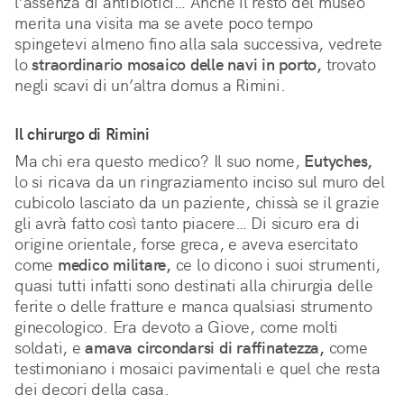
l’assenza di antibiotici… Anche il resto del museo
merita una visita ma se avete poco tempo
spingetevi almeno fino alla sala successiva, vedrete
lo
straordinario mosaico delle navi in porto,
trovato
negli scavi di un’altra domus a Rimini.
Il chirurgo di Rimini
Ma chi era questo medico? Il suo nome,
Eutyches,
lo si ricava da un ringraziamento inciso sul muro del
cubicolo lasciato da un paziente, chissà se il grazie
gli avrà fatto così tanto piacere… Di sicuro era di
origine orientale, forse greca, e aveva esercitato
come
medico militare,
ce lo dicono i suoi strumenti,
quasi tutti infatti sono destinati alla chirurgia delle
ferite o delle fratture e manca qualsiasi strumento
ginecologico. Era devoto a Giove, come molti
soldati, e
amava circondarsi di raffinatezza,
come
testimoniano i mosaici pavimentali e quel che resta
dei decori della casa.