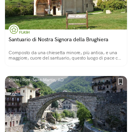
FLASH
Santuario di Nostra Signora della Brughiera
Composto da una chiesetta minore, più antica, e una
maggiore, cuore del santuario, questo luogo di pace che
accoglie eremiti e pellegrini ha un passato di processioni
finite male ed eretici in fuga.
25km | Pont-Saint-Martin, AO