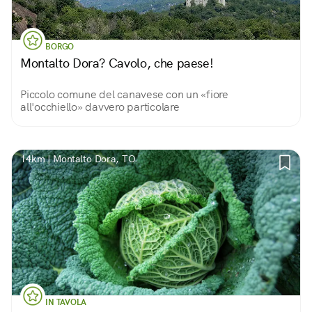
BORGO
Montalto Dora? Cavolo, che paese!
Piccolo comune del canavese con un «fiore
all'occhiello» davvero particolare
14km | Montalto Dora, TO
IN TAVOLA