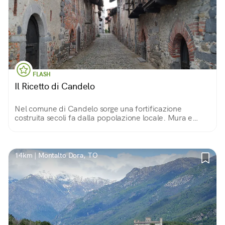
FLASH
Il Ricetto di Candelo
Nel comune di Candelo sorge una fortificazione
costruita secoli fa dalla popolazione locale. Mura e
torrette in ciottoli di fiume proteggono magazzini,
botteghe e stradine di un piccolo mondo immutato
14km | Montalto Dora, TO