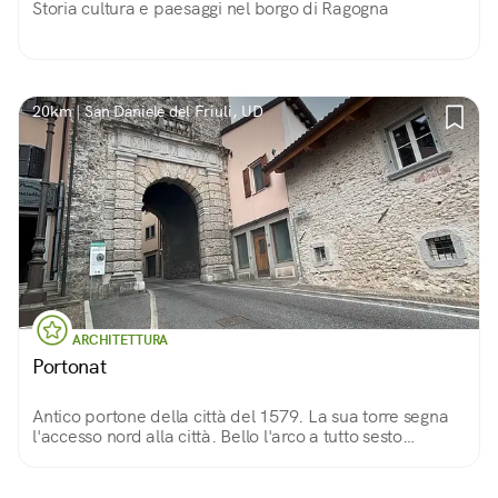
Storia cultura e paesaggi nel borgo di Ragogna
20km | San Daniele del Friuli, UD
ARCHITETTURA
Portonat
Antico portone della città del 1579. La sua torre segna
l'accesso nord alla città. Bello l'arco a tutto sesto
rivestito in conci radiali bugnati, ai lati due lesene
sorreggo un fregio decorato.