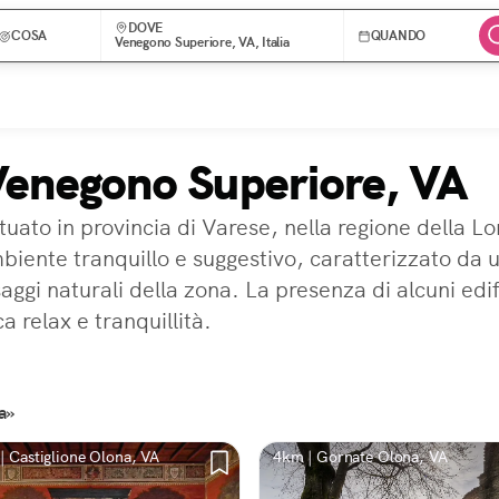
DOVE
COSA
QUANDO
Venegono Superiore, VA, Italia
 Venegono Superiore, VA
uato in provincia di Varese, nella regione della 
mbiente tranquillo e suggestivo, caratterizzato da 
ggi naturali della zona. La presenza di alcuni edific
 relax e tranquillità.
ia»
| Castiglione Olona, VA
4km | Gornate Olona, VA