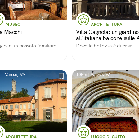
MUSEO
ARCHITETTURA
a Macchi
Villa Cagnola: un giardino
all'italiana balcone sulle 
gio in un passato familiare
Dove la bellezza è di casa
 | Varese, VA
10km | Varese, VA
ARCHITETTURA
LUOGO DI CULTO