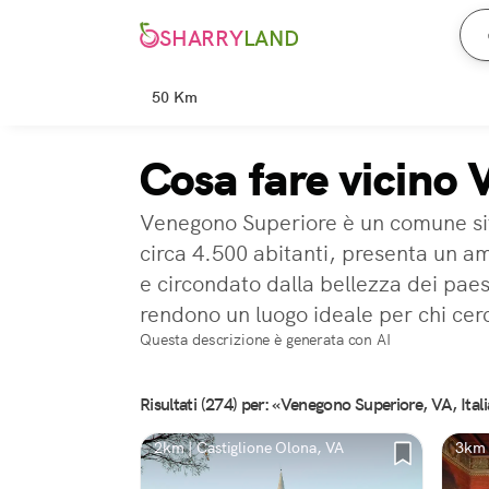
SHARRY
LAND
50 Km
Cosa fare vicino
Venegono Superiore è un comune sit
circa 4.500 abitanti, presenta un a
e circondato dalla bellezza dei paesa
rendono un luogo ideale per chi cerca
Questa descrizione è generata con AI
Risultati (274) per: «Venegono Superiore, VA, Ital
2km | Castiglione Olona, VA
3km 