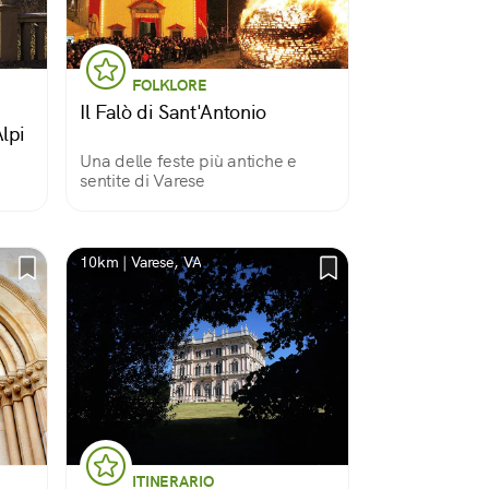
FOLKLORE
Il Falò di Sant'Antonio
Alpi
Una delle feste più antiche e
sentite di Varese
10km | Varese, VA
ITINERARIO