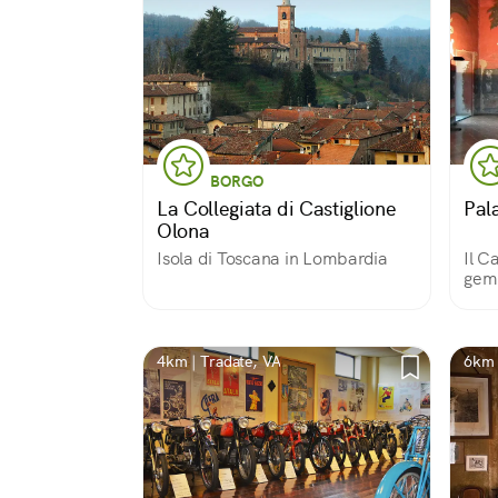
BORGO
La Collegiata di Castiglione
Pal
Olona
Isola di Toscana in Lombardia
Il C
gemm
4km | Tradate, VA
6km 