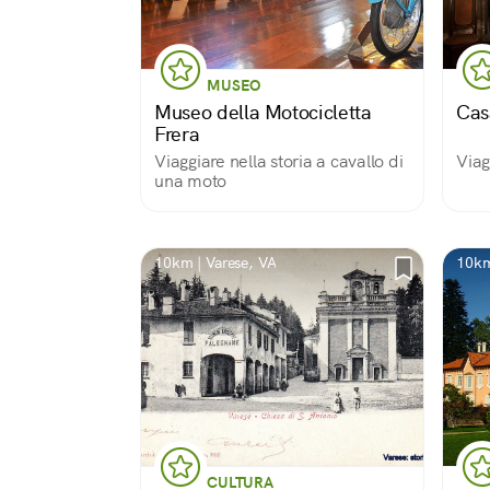
MUSEO
Museo della Motocicletta
Cas
Frera
Viaggiare nella storia a cavallo di
Viag
una moto
10km | Varese, VA
10km
CULTURA