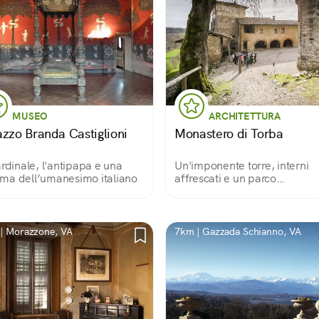
MUSEO
ARCHITETTURA
azzo Branda Castiglioni
Monastero di Torba
ardinale, l'antipapa e una
Un'imponente torre, interni
a dell’umanesimo italiano
affrescati e un parco
archeologico Patrimonio
UNESCO
| Morazzone, VA
7km | Gazzada Schianno, VA