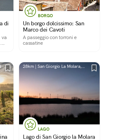
BORGO
a di
Un borgo dolcissimo: San
Marco dei Cavoti
 va
A passeggio con torroni e
.
cassatine
 e
Un
N
28km | San Giorgio La Molara,
BN
LAGO
hina
Lago di San Giorgio la Molara