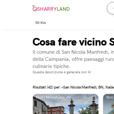
SHARRY
LAND
50 Km
Cosa fare vicino
Il comune di San Nicola Manfredi, in
della Campania, offre paesaggi rural
culinarie tipiche.
Questa descrizione è generata con AI
Risultati (42) per: «San Nicola Manfredi, BN, Italia
5km | Montefusco, AV
5km 