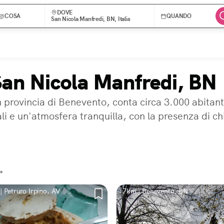
DOVE
COSA
QUANDO
San Nicola Manfredi, BN, Italia
 San Nicola Manfredi, BN
 provincia di Benevento, conta circa 3.000 abitanti
i e un'atmosfera tranquilla, con la presenza di chi
»
| Petruro Irpino, AV
7km | Benevento, BN