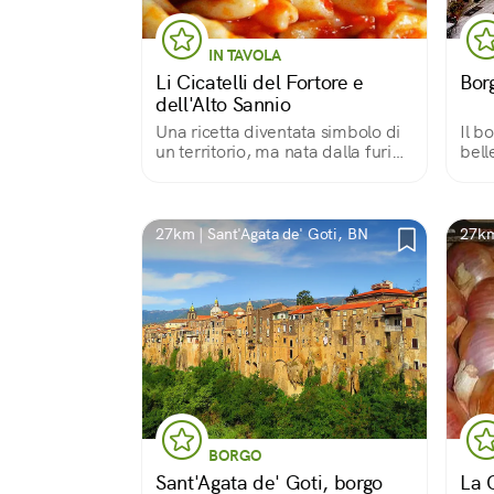
IN TAVOLA
Li Cicatelli del Fortore e
Bor
dell'Alto Sannio
Una ricetta diventata simbolo di
Il b
un territorio, ma nata dalla furia
bell
di una moglie tradita
27km | Sant'Agata de' Goti, BN
27km
BORGO
Sant'Agata de' Goti, borgo
La 