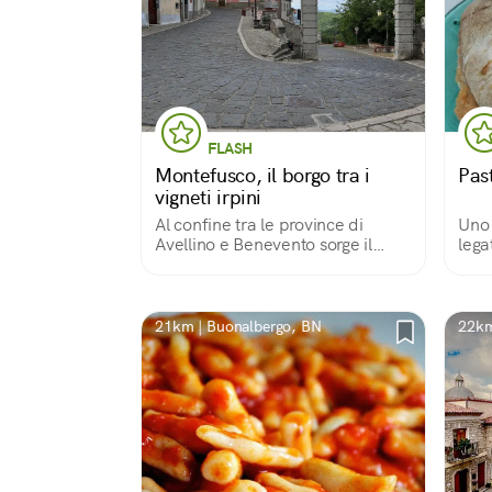
FLASH
Montefusco, il borgo tra i
Past
vigneti irpini
Al confine tra le province di
Uno d
Avellino e Benevento sorge il
lega
borgo ricco di storia e fascino.
Ques
Spettacolare il paesaggio
cons
circostante dove i vigneti dei
camp
pregiati vini irpini e sanniti si
Lecc
21km | Buonalbergo, BN
22km
estendono.
allo