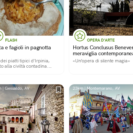
FLASH
OPERA D'ARTE
a e fagioli in pagnotta
Hortus Conclusus Beneve
meraviglia contemporane
ei piatti tipici d'Irpinia,
«Un’opera di silente magia»
to alla civiltà contadina.
to piatto era solito essere
umato dai lavoratori nei
i in pausa pranzo.
ornia rimasta intatta come
 | Gesualdo, AV
23km | Montemarano, AV
ra!