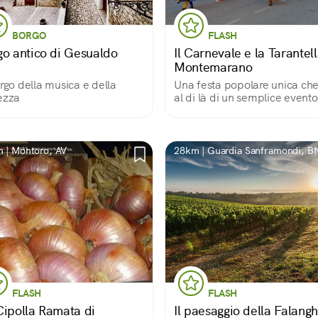
BORGO
FLASH
go antico di Gesualdo
Il Carnevale e la Tarantell
Montemarano
orgo della musica e della
Una festa popolare unica che
ezza
al di là di un semplice evento
Una meraviglia nata nel 1793
patrimonio della comunità. 
qualcosa che è entrato a far
parte del codice genetico dei
 | Montoro, AV
28km | Guardia Sanframondi, B
Montemaranesi.
FLASH
FLASH
Cipolla Ramata di
Il paesaggio della Falang