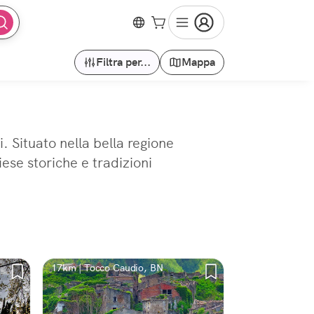
Filtra per...
Mappa
. Situato nella bella regione
ese storiche e tradizioni
17km | Tocco Caudio, BN