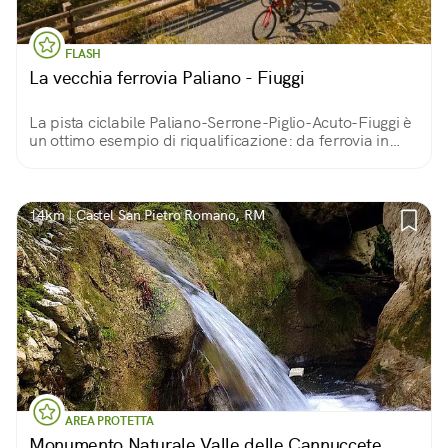
FLASH
La vecchia ferrovia Paliano - Fiuggi
La pista ciclabile Paliano-Serrone-Piglio-Acuto-Fiuggi è
un ottimo esempio di riqualificazione: da ferrovia in
disuso a pista ciclabile aperta sui magnifici panorami
della valle del Cesanese.
14km | Castel San Pietro Romano, RM
AREA PROTETTA
Monumento Naturale Valle delle Cannuccete