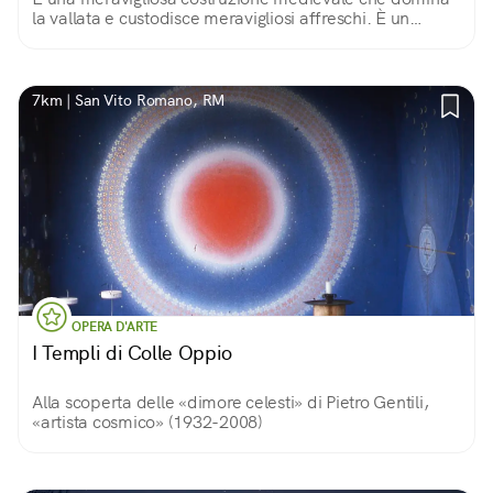
la vallata e custodisce meravigliosi affreschi. È un
simbolo identitario della comunità sublacense.
7km | San Vito Romano, RM
OPERA D'ARTE
I Templi di Colle Oppio
Alla scoperta delle «dimore celesti» di Pietro Gentili,
«artista cosmico» (1932-2008)