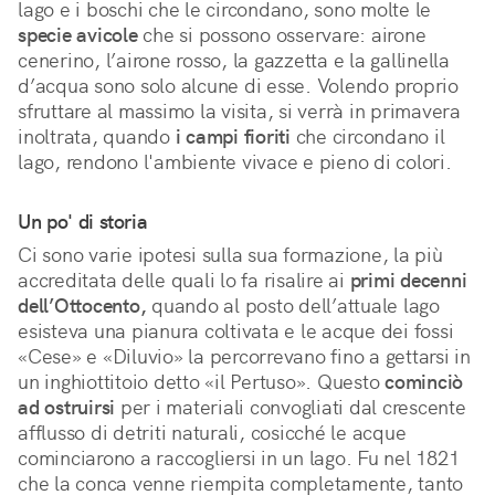
lago e i boschi che le circondano, sono molte le
specie avicole
che si possono osservare: airone
cenerino, l’airone rosso, la gazzetta e la gallinella
d’acqua sono solo alcune di esse. Volendo proprio
sfruttare al massimo la visita, si verrà in primavera
inoltrata, quando
i campi fioriti
che circondano il
lago, rendono l'ambiente vivace e pieno di colori.
Un po' di storia
Ci sono varie ipotesi sulla sua formazione, la più
accreditata delle quali lo fa risalire ai
primi decenni
dell’Ottocento,
quando al posto dell’attuale lago
esisteva una pianura coltivata e le acque dei fossi
«Cese» e «Diluvio» la percorrevano fino a gettarsi in
un inghiottitoio detto «il Pertuso». Questo
cominciò
ad ostruirsi
per i materiali convogliati dal crescente
afflusso di detriti naturali, cosicché le acque
cominciarono a raccogliersi in un lago. Fu nel 1821
che la conca venne riempita completamente, tanto