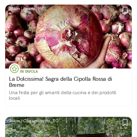
34km | Breme, PV
IN TAVOLA
La Dolcissima! Sagra della Cipolla Rossa di
Breme
Una festa per gli amanti della cucina e dei prodotti
locali
36km | Castagneto Po, TO