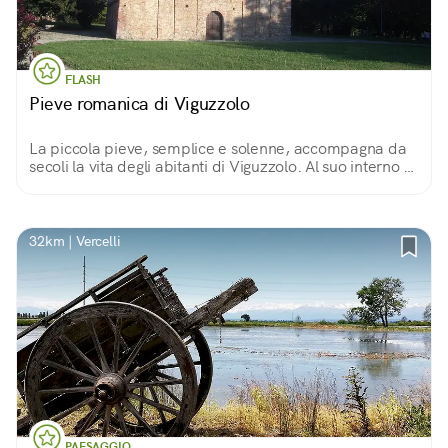
FLASH
Pieve romanica di Viguzzolo
La piccola pieve, semplice e solenne, accompagna da
secoli la vita degli abitanti di Viguzzolo. Al suo interno ci
si può immergere in una spiritualità senza tempo,
scendendo fin nella sua cripta.
32km | Vercelli
PAESAGGIO