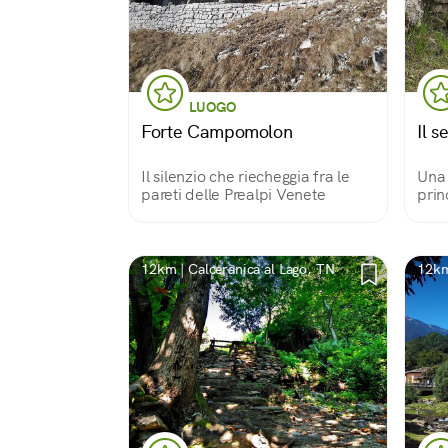
LUOGO
Forte Campomolon
Il s
Il silenzio che riecheggia fra le
Una 
pareti delle Prealpi Venete
prin
Cim
12km | Calceranica al Lago, TN
12km