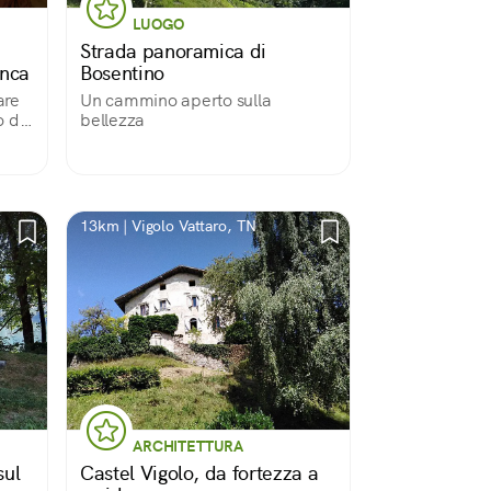
LUOGO
Strada panoramica di
onca
Bosentino
are
Un cammino aperto sulla
o dei
bellezza
13km | Vigolo Vattaro, TN
ARCHITETTURA
sul
Castel Vigolo, da fortezza a