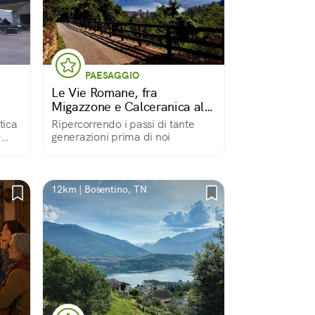
PAESAGGIO
Le Vie Romane, fra
Migazzone e Calceranica al
Lago
tica
Ripercorrendo i passi di tante
O
generazioni prima di noi
gi
12km | Bosentino, TN