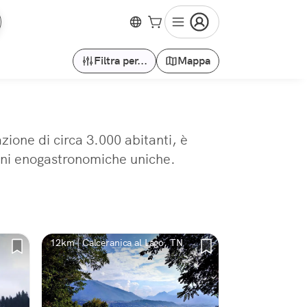
Filtra per...
Mappa
ione di circa 3.000 abitanti, è
zioni enogastronomiche uniche.
12km | Calceranica al Lago, TN