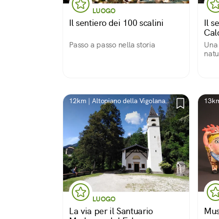
LUOGO
Il sentiero dei 100 scalini
Il s
Cal
Passo a passo nella storia
Una 
natu
12km | Altopiano della Vigolana,
13km
TN
LUOGO
La via per il Santuario
Mus