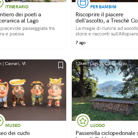
ITINERARIO
PER BAMBINI
entiero dei poeti a
Riscoprire il piacere
ceranica al Lago
dell'ascolto, a Treschè C
piacevole passeggiata tra
La magia di riunirsi ad ascolt
ra e poesia
storie e racconti sull'Altopian
Sette Comuni
7 ago
 | Cavrari, VI
13km | Lago di Caldonazzo,
Trentino, Italia
MUSEO
LUOGO
eo dei cuchi
Passerella ciclopedonale 