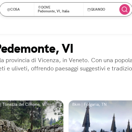
DOVE
COSA
QUANDO
Pedemonte, VI, Italia
 Pedemonte, VI
la provincia di Vicenza, in Veneto. Con una popolaz
neti e uliveti, offrendo paesaggi suggestivi e tradi
| Tonezza del Cimone, VI
8km | Folgaria, TN