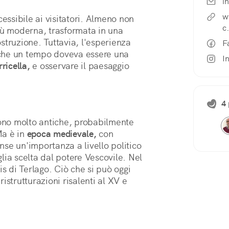
i
w
cessibile ai visitatori. Almeno non
c.
più moderna, trasformata in una
struzione. Tuttavia, l'esperienza
F
a che un tempo doveva essere una
I
rricella,
e osservare il paesaggio
4 
sono molto antiche, probabilmente
Ma è in
epoca medievale,
con
unse un'importanza a livello politico
lia scelta dal potere Vescovile. Nel
is di Terlago. Ciò che si può oggi
istrutturazioni risalenti al XV e