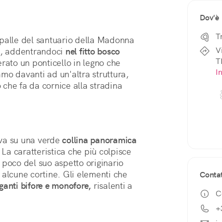
Dov'è
T
palle del santuario della Madonna 
V
o, addentrandoci 
nel fitto bosco
T
to un ponticello in legno che 
I
mo davanti ad un'altra struttura, 
che fa da cornice alla stradina 
ova su una verde 
collina panoramica
 La caratteristica che più colpisce 
poco del suo aspetto originario 
alcune cortine. Gli elementi che 
Contat
ganti bifore e monofore,
 risalenti a 
C
+