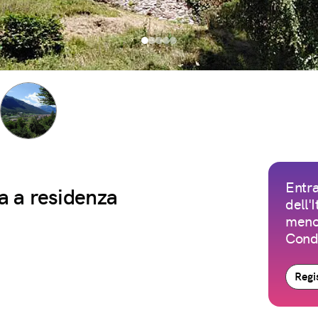
Entra
a a residenza
dell'
meno 
Condi
Regis