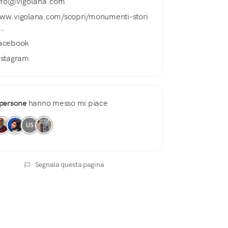
nfo@vigolana.com
ww.vigolana.com/scopri/monumenti-stori
..
acebook
nstagram
persone
hanno messo mi piace
US
Segnala questa pagina