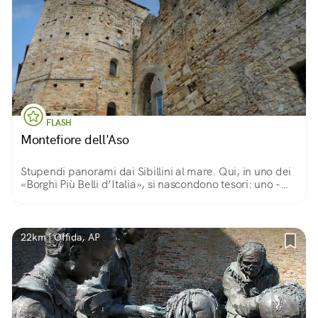
FLASH
Montefiore dell'Aso
Stupendi panorami dai Sibillini al mare. Qui, in uno dei
«Borghi Più Belli d’Italia», si nascondono tesori: uno -
imperdibile - è un Polittico di Carlo Crivelli. Gli altri…
scopriteli voi!
22km | Offida, AP