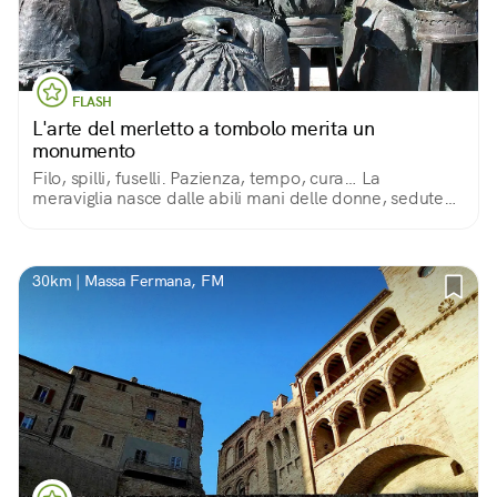
FLASH
L'arte del merletto a tombolo merita un
monumento
Filo, spilli, fuselli. Pazienza, tempo, cura… La
meraviglia nasce dalle abili mani delle donne, sedute
come un tempo sulla soglia di casa, custodi di un'arte
antica tramandata di madre in figlia.
30km | Massa Fermana, FM