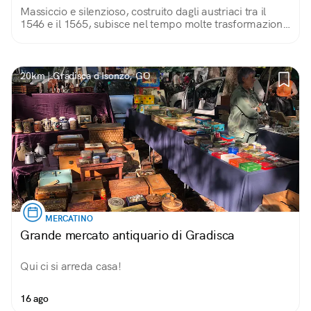
Massiccio e silenzioso, costruito dagli austriaci tra il
1546 e il 1565, subisce nel tempo molte trasformazioni.
Per un secolo, fino al 1915, è anche un istituto
penitenziario.
20km | Gradisca d'Isonzo, GO
MERCATINO
Grande mercato antiquario di Gradisca
Qui ci si arreda casa!
16 ago