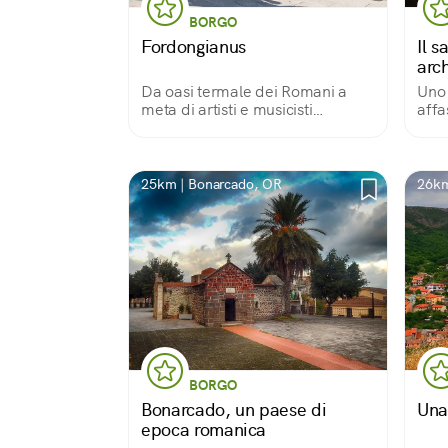
BORGO
Fordongianus
Il s
arc
Da oasi termale dei Romani a
Uno 
meta di artisti e musicisti
affa
indipendenti
Sar
25km | Bonarcado, OR
26km
BORGO
Bonarcado, un paese di
Una
epoca romanica