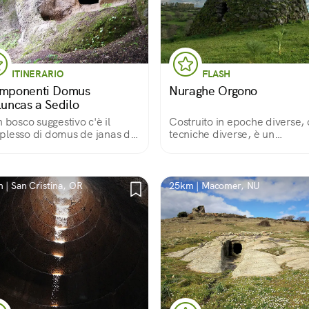
ITINERARIO
FLASH
imponenti Domus
Nuraghe Orgono
luncas a Sedilo
n bosco suggestivo c'è il
Costruito in epoche diverse,
lesso di domus de janas di
tecniche diverse, è un
luncas: uno dei più grandi di
condensato di storia
degna
dell'architettura nuragica. Un
unicum, con elementi insoliti
come la scala o la nicchia
 | San Cristina, OR
25km | Macomer, NU
esterna. E una vista spettaco