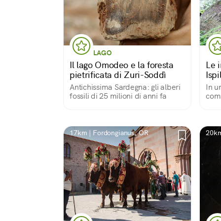
LAGO
Il lago Omodeo e la foresta
Le 
pietrificata di Zuri-Soddì
Ispi
Antichissima Sardegna: gli alberi
In u
fossili di 25 milioni di anni fa
comp
Ispi
Sar
17km | Fordongianus, OR
20km