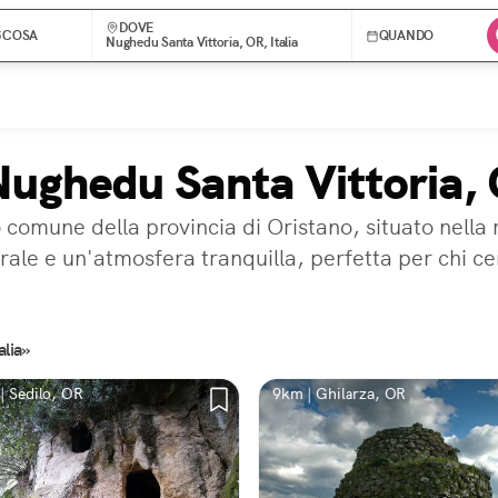
DOVE
COSA
QUANDO
Nughedu Santa Vittoria, OR, Italia
 Nughedu Santa Vittoria,
 comune della provincia di Oristano, situato nella
rale e un'atmosfera tranquilla, perfetta per chi c
alia»
| Sedilo, OR
9km | Ghilarza, OR