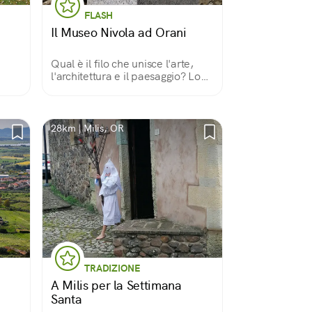
FLASH
Il Museo Nivola ad Orani
Qual è il filo che unisce l'arte,
l'architettura e il paesaggio? Lo
scopriamo qui, aggirandoci tra le
opere dell'artista e scultore
oranese Costantino Nivola (1911-
1988).
28km | Milis, OR
TRADIZIONE
A Milis per la Settimana
Santa