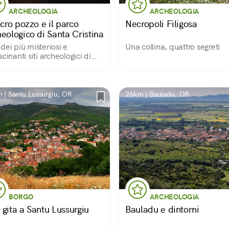
ARCHEOLOGIA
ARCHEOLOGIA
acro pozzo e il parco
Necropoli Filigosa
heologico di Santa Cristina
dei più misteriosi e
Una collina, quattro segreti
scinanti siti archeologici di
degna
 | Santu Lussurgiu, OR
26km | Bauladu, OR
BORGO
ARCHEOLOGIA
 gita a Santu Lussurgiu
Bauladu e dintorni