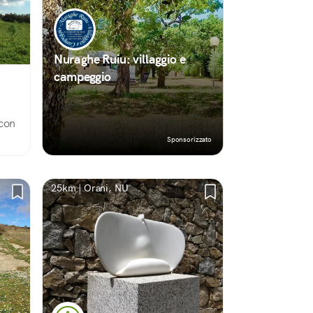
Nuraghe Ruiu: villaggio e
campeggio
 con
Sponsorizzato
25km | Orani, NU
lare.