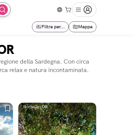
Filtra per...
Mappa
 OR
 regione della Sardegna. Con circa
erca relax e natura incontaminata.
Norbello, OR