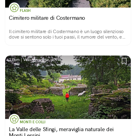
FLASH
Cimitero militare di Costermano
Il cimitero militare di Costermano è un luogo silenzioso
dove si sentono solo i tuoi passi, il rumore del vento, e
quelli dei tuoi pensieri.
17km | Velo Veronese, VR
MONTI E COLLI
La Valle delle Sfingi, meraviglia naturale dei
Monti Lessini