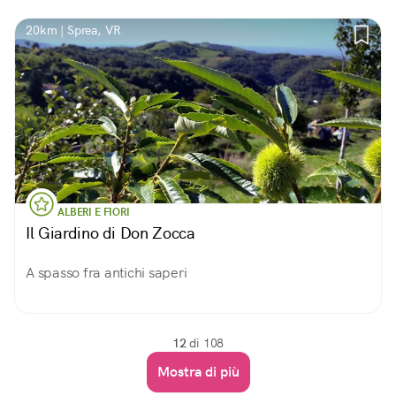
20km | Sprea, VR
ALBERI E FIORI
Il Giardino di Don Zocca
A spasso fra antichi saperi
12
di 108
Mostra di più