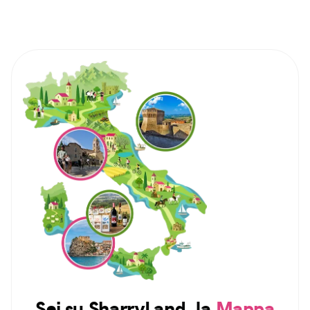
Sei su SharryLand, la
Mappa