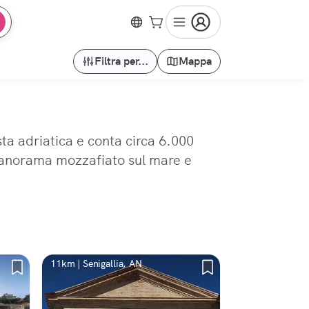
Filtra per...
Mappa
ta adriatica e conta circa 6.000
e panorama mozzafiato sul mare e
11km | Senigallia, AN