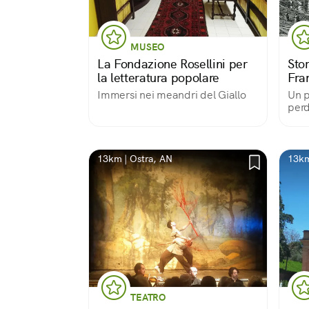
MUSEO
La Fondazione Rosellini per
Stor
la letteratura popolare
Fran
Immersi nei meandri del Giallo
Un p
perd
picco
13km | Ostra, AN
13km
TEATRO