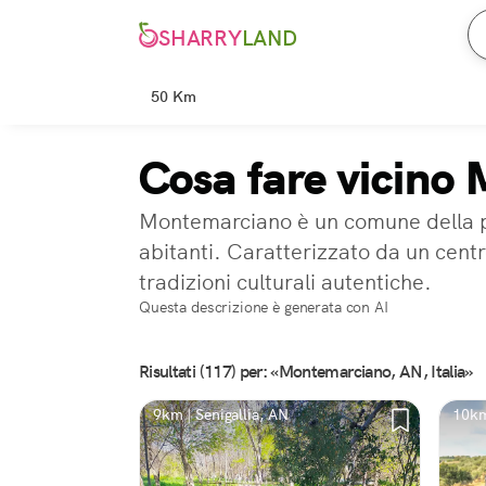
SHARRY
LAND
50 Km
Cosa fare vicino
Montemarciano è un comune della pro
abitanti. Caratterizzato da un cent
tradizioni culturali autentiche.
Questa descrizione è generata con AI
Risultati (117) per: «Montemarciano, AN, Italia»
9km | Senigallia, AN
10km