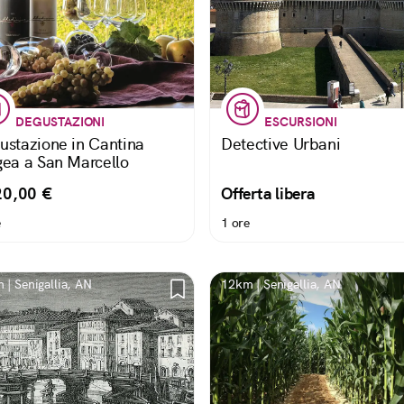
DEGUSTAZIONI
ESCURSIONI
ustazione in Cantina
Detective Urbani
gea a San Marcello
20,00 €
Offerta libera
e
1 ore
 | Senigallia, AN
12km | Senigallia, AN