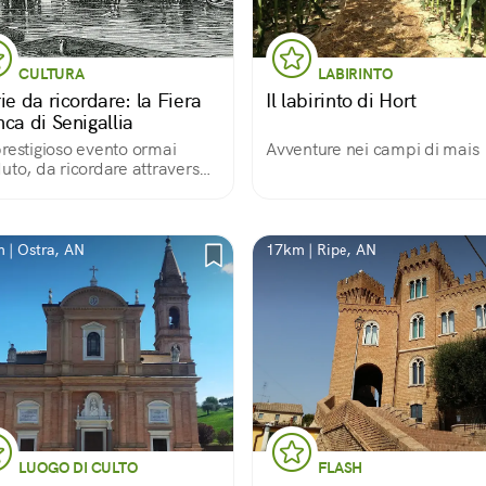
CULTURA
LABIRINTO
ie da ricordare: la Fiera
Il labirinto di Hort
ca di Senigallia
restigioso evento ormai
Avventure nei campi di mais
uto, da ricordare attraverso
li indizi in città
 | Ostra, AN
17km | Ripe, AN
LUOGO DI CULTO
FLASH