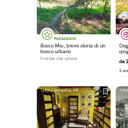
PAESAGGIO
Bosco Mio, breve storia di un
Deg
bosco urbano
ipo
Il verde che unisce
da 
2 or
11km | Senigallia, AN
11km