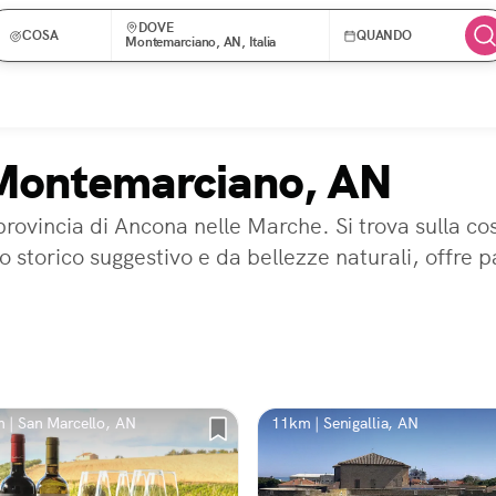
DOVE
COSA
QUANDO
Montemarciano, AN, Italia
 Montemarciano, AN
vincia di Ancona nelle Marche. Si trova sulla cos
ro storico suggestivo e da bellezze naturali, offr
 | San Marcello, AN
11km | Senigallia, AN