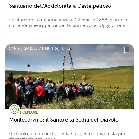
Santuario dell'Addolorata a Castelpetroso
La storia del Santuario inizia il 22 marzo 1888, giorno in
cui la Vergine apparve per la prima volta. Oggi, oltre a
visitare la Basilica, è possibile percorrere la via crucis
che raggiunge quel luogo.
34km | SP369, 71030 FG, Italia
FOLKLORE
Montecorvino: il Santo e la Sedia del Diavolo
Un santo, un miracolo per la sua gente e una festa per