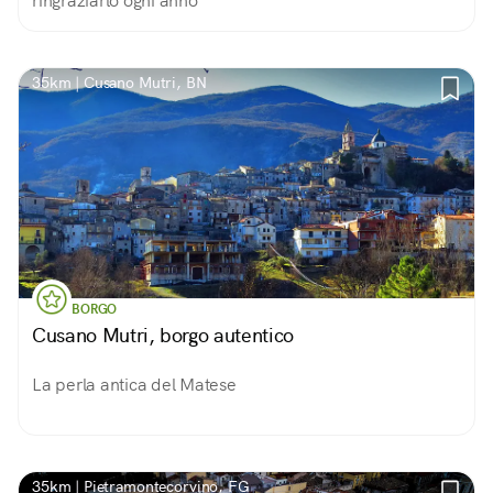
ringraziarlo ogni anno
35km | Cusano Mutri, BN
BORGO
Cusano Mutri, borgo autentico
La perla antica del Matese
35km | Pietramontecorvino, FG