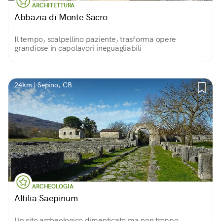
ARCHITETTURA
Abbazia di Monte Sacro
Il tempo, scalpellino paziente, trasforma opere
grandiose in capolavori ineguagliabili
24km | Sepino, CB
ARCHEOLOGIA
Altilia Saepinum
Un sito archeologico dimenticato ma non troppo