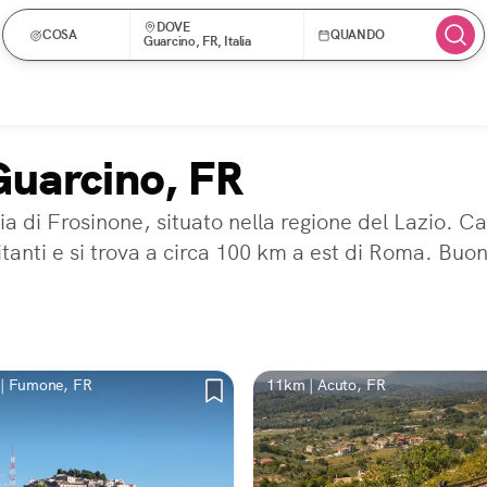
DOVE
COSA
QUANDO
Guarcino, FR, Italia
Guarcino, FR
a di Frosinone, situato nella regione del Lazio. C
itanti e si trova a circa 100 km a est di Roma. Buo
| Fumone, FR
11km | Acuto, FR