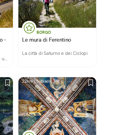
BORGO
o -
Le mura di Ferentino
La città di Saturno e dei Ciclopi
è un
n
a sui
le
22km | Subiaco, RM