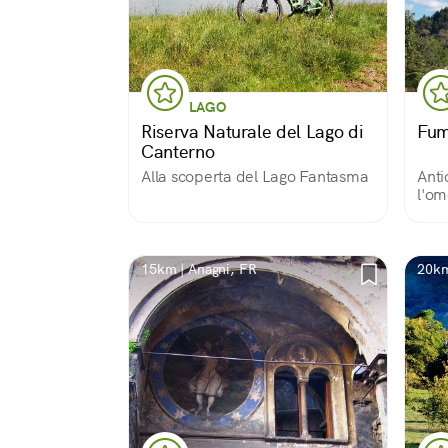
LAGO
Riserva Naturale del Lago di
Fu
Canterno
Alla scoperta del Lago Fantasma
Anti
l'om
stor
sull
Lati
che 
15km | Anagni, FR
20km