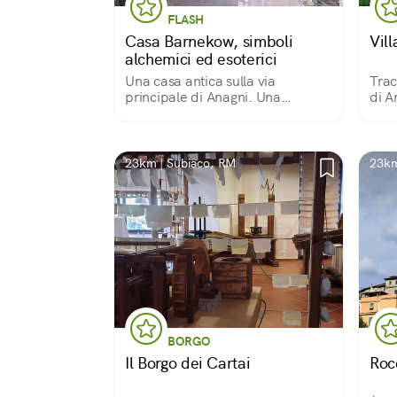
FLASH
Casa Barnekow, simboli
Vil
alchemici ed esoterici
Una casa antica sulla via
Trac
principale di Anagni. Una
di A
facciata piena di simboli esoterici
e segreti alchemici svelati in
lapidi arcane. Il lascito di un
pittore alchimista svedese nel
23km | Subiaco, RM
23km
secondo 800.
BORGO
Il Borgo dei Cartai
Roc