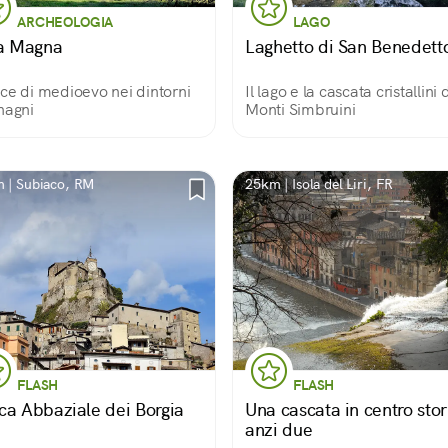
ARCHEOLOGIA
LAGO
la Magna
Laghetto di San Benedett
ce di medioevo nei dintorni
Il lago e la cascata cristallini 
nagni
Monti Simbruini
 | Subiaco, RM
25km | Isola del Liri, FR
FLASH
FLASH
ca Abbaziale dei Borgia
Una cascata in centro stor
anzi due