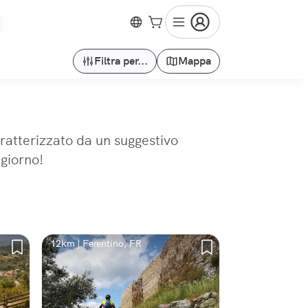
Filtra per...
Mappa
aratterizzato da un suggestivo
ngiorno!
12km | Ferentino, FR