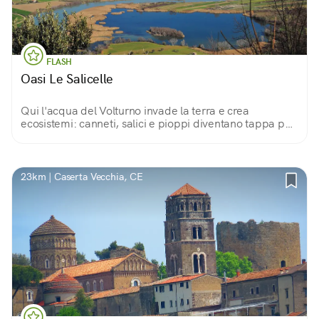
FLASH
Oasi Le Salicelle
Qui l'acqua del Volturno invade la terra e crea
ecosistemi: canneti, salici e pioppi diventano tappa per
gli uccelli migratori e regno di trampolieri, svassi,
rapaci... Un paradiso per i birdwatcher.
23km | Caserta Vecchia, CE