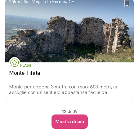
26km | Sant'Angelo In Formis, CE
FLASH
Monte Tifata
Monte per appena 3 metri, con i suoi 603 metri, ci
accoglie con un sentiero abbastanza facile da
percorrere per poi godere sulla cima di tanta pace e
tranquillità.
12
di 39
Mostra di più