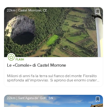
22km | Castel Morrone, CE
FLASH
Le «Comole» di Castel Morrone
Milioni di anni fa la terra sul fianco del monte Fioralito
sprofonda all’improvviso. Si aprono due enormi crateri
dalle pareti a picco: due varchi per entrare (con cautela)
nelle viscere della terra.
22km | Sant'Agata de' Goti, BN