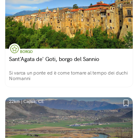
BORGO
Sant'Agata de' Goti, borgo del Sannio
Si varca un ponte ed è come tornare al tempo dei duchi
Normanni
22km | Capua, CE