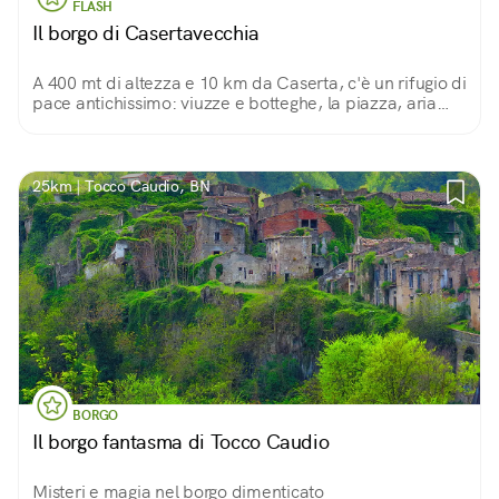
FLASH
Il borgo di Casertavecchia
A 400 mt di altezza e 10 km da Caserta, c'è un rifugio di
pace antichissimo: viuzze e botteghe, la piazza, aria
fresca e panorami, per non dire della cattedrale, la
cupola e la Torre dei Falchi...
25km | Tocco Caudio, BN
BORGO
Il borgo fantasma di Tocco Caudio
Misteri e magia nel borgo dimenticato