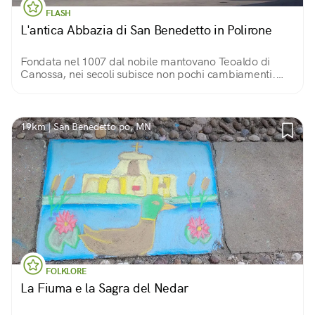
FLASH
L'antica Abbazia di San Benedetto in Polirone
Fondata nel 1007 dal nobile mantovano Teoaldo di
Canossa, nei secoli subisce non pochi cambiamenti.
L'area si compone di diversi edifici ed è uno dei più
grandi complessi monastici d'Italia.
19km | San Benedetto po, MN
FOLKLORE
La Fiuma e la Sagra del Nedar