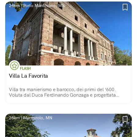
24km | Porto Mantovano, MN
FLASH
Villa La Favorita
Villa tra manierismo e barocco, dei primi del ‘600.
Voluta dal Duca Ferdinando Gonzaga e progettata
dall’architetto Nicolò Sebregondi. Doveva ospitare la
corte ma non fu mai finita.
28km | Marmirolo, MN