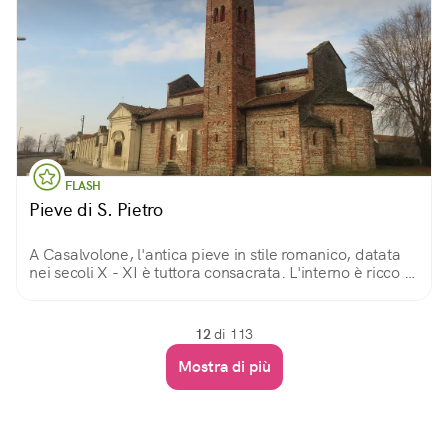
FLASH
Pieve di S. Pietro
A Casalvolone, l'antica pieve in stile romanico, datata
nei secoli X - XI è tuttora consacrata. L'interno è ricco di
affreschi del XV secolo e precedenti, ed è visitabile
gratuitamente.
12
di 113
Mostra di più