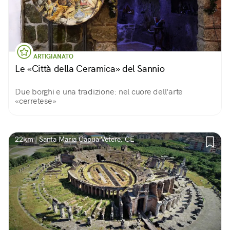
ARTIGIANATO
Le «Città della Ceramica» del Sannio
Due borghi e una tradizione: nel cuore dell'arte
«cerretese»
22km | Santa Maria Capua Vetere, CE