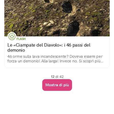
FLASH
Le «Ciampate del Diavolo»: i 46 passi del
demonio
46 orme sulla lava incandescente? Doveva essere per
forza un demonio! Alla larga! Invece no. Si scoprì più
tardi che era l'Homo Heidelbergensis: la sua è la più
antica orma d’uomo in tutta Europa.
12
di 42
Mostra di più