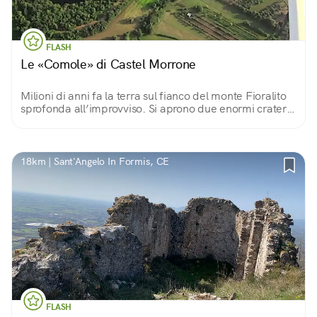
FLASH
Le «Comole» di Castel Morrone
Milioni di anni fa la terra sul fianco del monte Fioralito
sprofonda all’improvviso. Si aprono due enormi crateri
dalle pareti a picco: due varchi per entrare (con cautela)
nelle viscere della terra.
18km | Sant'Angelo In Formis, CE
FLASH