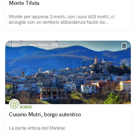
Monte Tifata
Monte per appena 3 metri, con i suoi 603 metri, ci
accoglie con un sentiero abbastanza facile da
percorrere per poi godere sulla cima di tanta pace e
tranquillità.
18km | Cusano Mutri, BN
BORGO
Cusano Mutri, borgo autentico
La perla antica del Matese