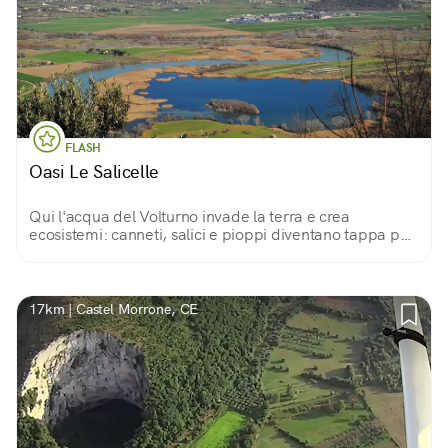
FLASH
Oasi Le Salicelle
Qui l'acqua del Volturno invade la terra e crea
ecosistemi: canneti, salici e pioppi diventano tappa per
gli uccelli migratori e regno di trampolieri, svassi,
rapaci... Un paradiso per i birdwatcher.
17km | Castel Morrone, CE