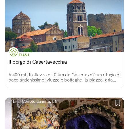
FLASH
Il borgo di Casertavecchia
A 400 mt di altezza e 10 km da Caserta, c'è un rifugio di
pace antichissimo: viuzze e botteghe, la piazza, aria
fresca e panorami, per non dire della cattedrale, la
cupola e la Torre dei Falchi...
21km | Cerreto Sannita, BN