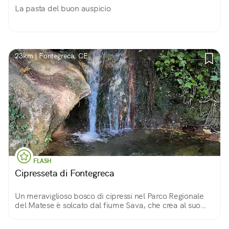
La pasta del buon auspicio
23km | Fontegreca, CE
FLASH
Cipresseta di Fontegreca
Un meraviglioso bosco di cipressi nel Parco Regionale
del Matese è solcato dal fiume Sava, che crea al suo
interno cascate e pozze cristalline. A portarci fin qui è
un comodo sentiero.