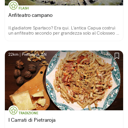
FLASH
Anfiteatro campano
Il gladiatore Spartaco? Era qui. L'antica Capua costruì
un anfiteatro secondo per grandezza solo al Colosseo e
fu sede della prima scuola per gladiatori.
22km | Pietraroja, BN
TRADIZIONE
I Carrati di Pietraroja