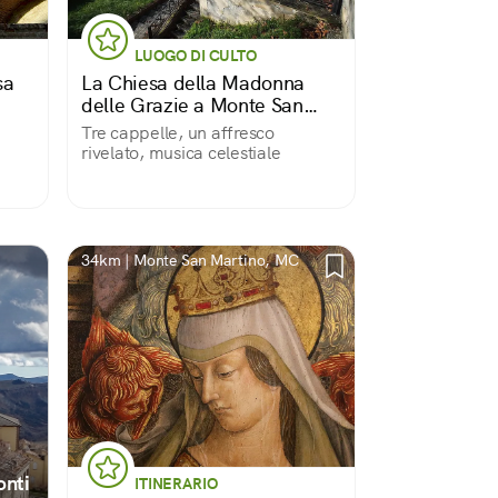
LUOGO DI CULTO
sa
La Chiesa della Madonna
delle Grazie a Monte San
Martino
Tre cappelle, un affresco
rivelato, musica celestiale
34km | Monte San Martino, MC
onti
ITINERARIO