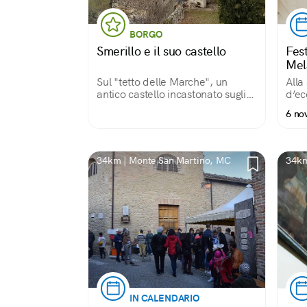
BORGO
Smerillo e il suo castello
Fest
Mela
Sul "tetto delle Marche", un
Alla
antico castello incastonato sugli
d’ec
Appennini
Mart
6 no
34km | Monte San Martino, MC
34km
IN CALENDARIO