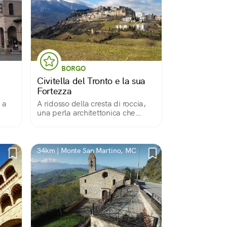
BORGO
Civitella del Tronto e la sua
Fortezza
 a
A ridosso della cresta di roccia,
una perla architettonica che
sovrasta le colline del teramano
34km | Monte San Martino, MC