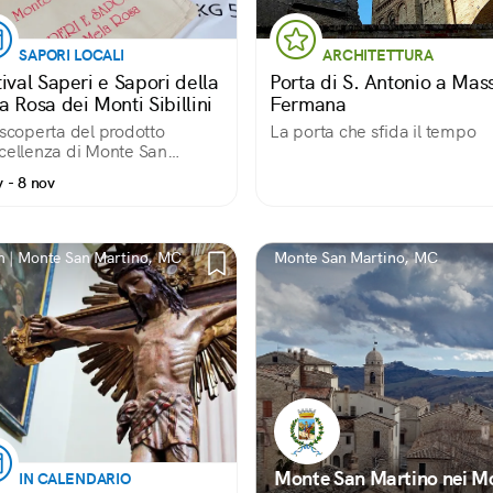
SAPORI LOCALI
ARCHITETTURA
ival Saperi e Sapori della
Porta di S. Antonio a Mas
 Rosa dei Monti Sibillini
Fermana
 scoperta del prodotto
La porta che sfida il tempo
cellenza di Monte San
ino
v - 8 nov
 | Monte San Martino, MC
Monte San Martino, MC
Monte San Martino nei M
IN CALENDARIO