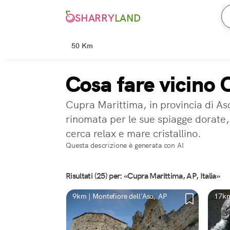
SHARRY
LAND
50 Km
Cosa fare vicino
Cupra Marittima, in provincia di Asc
rinomata per le sue spiagge dorate, 
cerca relax e mare cristallino.
Questa descrizione è generata con AI
Risultati (25) per: «Cupra Marittima, AP, Italia»
9km | Montefiore dell'Aso, AP
17km