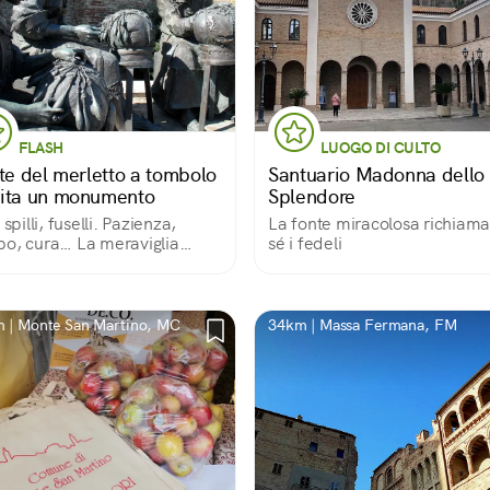
FLASH
LUOGO DI CULTO
rte del merletto a tombolo
Santuario Madonna dello
ita un monumento
Splendore
 spilli, fuselli. Pazienza,
La fonte miracolosa richiama
o, cura… La meraviglia
sé i fedeli
e dalle abili mani delle
ne, sedute come un tempo
a soglia di casa, custodi di
rte antica tramandata di
 | Monte San Martino, MC
34km | Massa Fermana, FM
e in figlia.