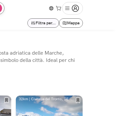
Filtra per...
Mappa
costa adriatica delle Marche,
simbolo della città. Ideal per chi
32km | Civitella del Tronto, TE