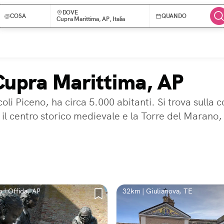
DOVE
COSA
QUANDO
Cupra Marittima, AP, Italia
 Cupra Marittima, AP
oli Piceno, ha circa 5.000 abitanti. Si trova sulla 
il centro storico medievale e la Torre del Marano, 
 | Offida, AP
32km | Giulianova, TE