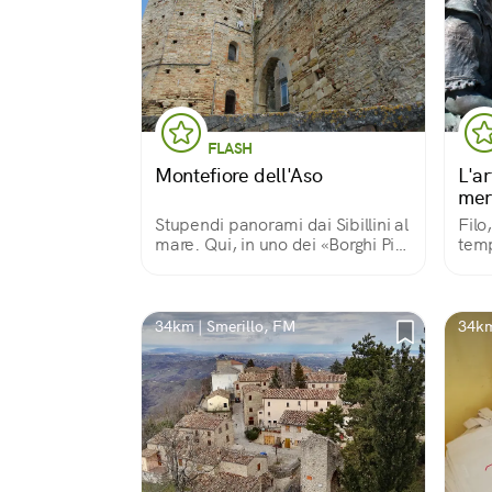
FLASH
Montefiore dell'Aso
L'a
mer
Stupendi panorami dai Sibillini al
Filo,
mare. Qui, in uno dei «Borghi Più
temp
Belli d’Italia», si nascondono
nasc
tesori: uno - imperdibile - è un
don
Polittico di Carlo Crivelli. Gli
sull
altri… scopriteli voi!
un'a
34km | Smerillo, FM
34km
madr