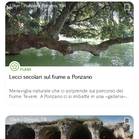
13km | Ponzano Romano, RM
FLASH
Lecci secolari sul fiume a Ponzano
Meraviglia naturale che ci sorprende sul percorso del
fiume Tevere. A Ponzano ci si imbatte in una «galleria»
naturale dove i lecci secolari si adagiano sul letto del
fiume. In canoa spettacolo unico!
15km | Otricoli, TR