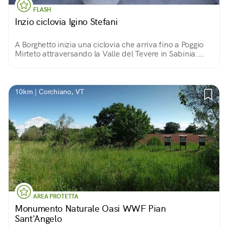
FLASH
Inzio ciclovia Igino Stefani
A Borghetto inizia una ciclovia che arriva fino a Poggio
Mirteto attraversando la Valle del Tevere in Sabinia.
Borgetto è il luogo ideale per partire immersi da subito
nel colore locale.
10km | Corchiano, VT
AREA PROTETTA
Monumento Naturale Oasi WWF Pian
Sant'Angelo