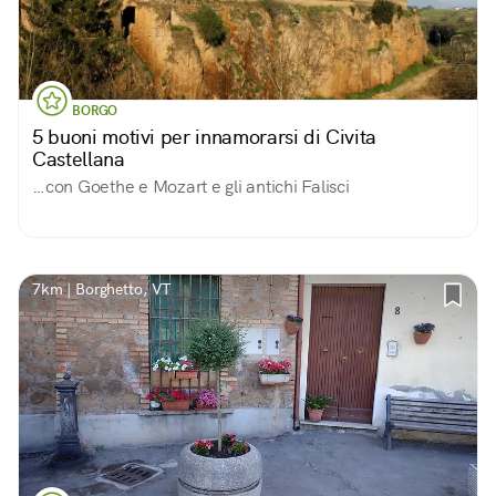
BORGO
5 buoni motivi per innamorarsi di Civita
Castellana
…con Goethe e Mozart e gli antichi Falisci
7km | Borghetto, VT