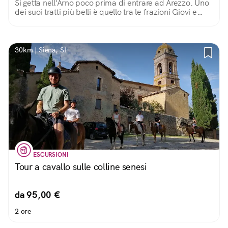
Si getta nell'Arno poco prima di entrare ad Arezzo. Uno
dei suoi tratti più belli è quello tra le frazioni Giovi e
Ponte alla Chiassa, tra cascatelle armoniose e il pilone
di un ponte romano.
30km | Siena, SI
ESCURSIONI
Tour a cavallo sulle colline senesi
da 95,00 €
2 ore