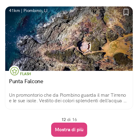
41km | Piombino, LI
FLASH
Punta Falcone
Un promontorio che da Piombino guarda il mar Tirreno
e le sue isole. Vestito dei colori splendenti dell'acqua e
della vegetazione, racconta la storia della Batteria
Navale Sommi Picenardi.
12
di 16
Mostra di più