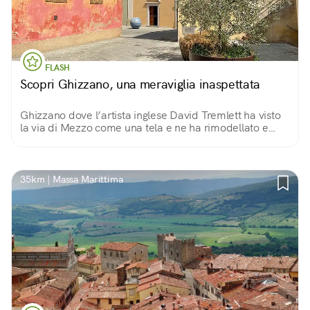
FLASH
Scopri Ghizzano, una meraviglia inaspettata
Ghizzano dove l’artista inglese David Tremlett ha visto
la via di Mezzo come una tela e ne ha rimodellato e
colorato le pareti… un’occasione per scoprire
installazioni meravigliose.
35km | Massa Marittima