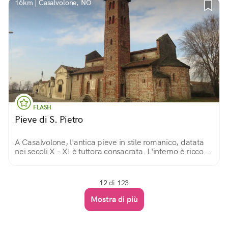
16km | Casalvolone, NO
FLASH
Pieve di S. Pietro
A Casalvolone, l'antica pieve in stile romanico, datata
nei secoli X - XI è tuttora consacrata. L'interno è ricco di
affreschi del XV secolo e precedenti, ed è visitabile
gratuitamente.
12
di 123
Mostra di più