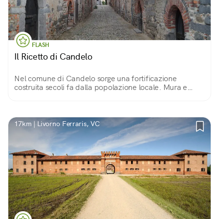
FLASH
Il Ricetto di Candelo
Nel comune di Candelo sorge una fortificazione
costruita secoli fa dalla popolazione locale. Mura e
torrette in ciottoli di fiume proteggono magazzini,
botteghe e stradine di un piccolo mondo immutato
17km | Livorno Ferraris, VC