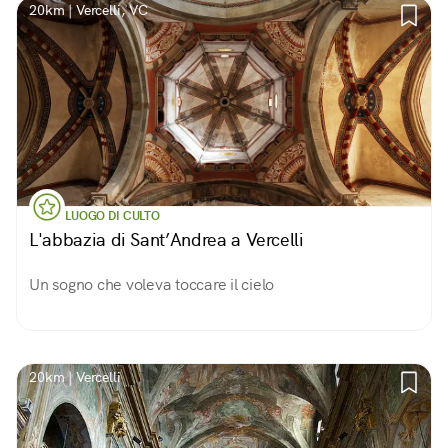
20km | Vercelli, VC
LUOGO DI CULTO
L'abbazia di Sant’Andrea a Vercelli
Un sogno che voleva toccare il cielo
20km | Vercelli