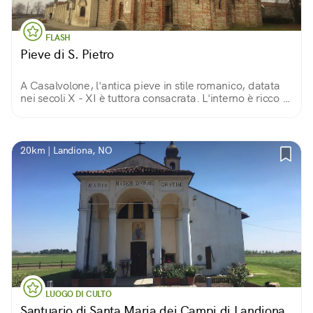
FLASH
Pieve di S. Pietro
A Casalvolone, l'antica pieve in stile romanico, datata
nei secoli X - XI è tuttora consacrata. L'interno è ricco di
affreschi del XV secolo e precedenti, ed è visitabile
gratuitamente.
20km | Landiona, NO
LUOGO DI CULTO
Santuario di Santa Maria dei Campi di Landiona