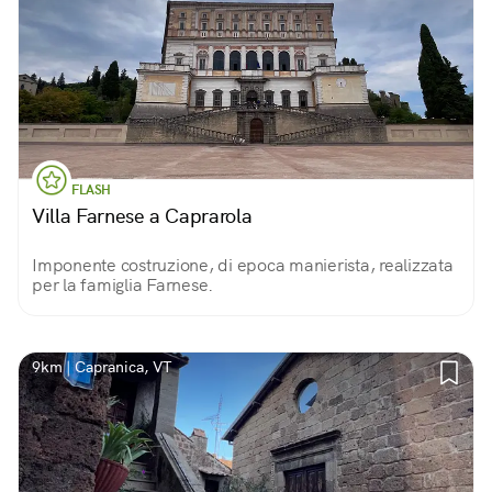
FLASH
Villa Farnese a Caprarola
Imponente costruzione, di epoca manierista, realizzata
per la famiglia Farnese.
9km | Capranica, VT