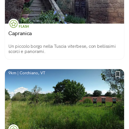
FLASH
Capranica
Un piccolo borgo nella Tuscia viterbese, con bellissimi
scorci e panorami.
9km | Corchiano, VT