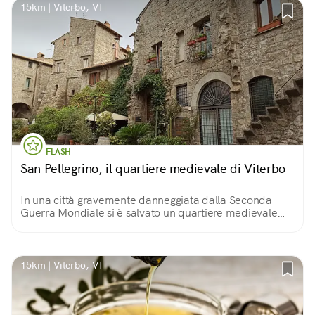
15km | Viterbo, VT
FLASH
San Pellegrino, il quartiere medievale di Viterbo
In una città gravemente danneggiata dalla Seconda
Guerra Mondiale si è salvato un quartiere medievale
che oggi ha la fama di essere uno dei più grandi
d'Europa: il cuore medievale di Viterbo.
15km | Viterbo, VT