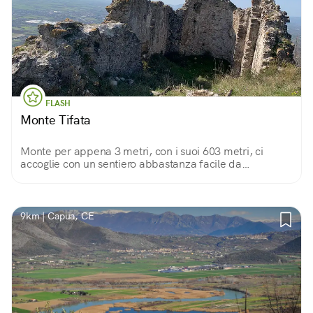
FLASH
Monte Tifata
Monte per appena 3 metri, con i suoi 603 metri, ci
accoglie con un sentiero abbastanza facile da
percorrere per poi godere sulla cima di tanta pace e
tranquillità.
9km | Capua, CE