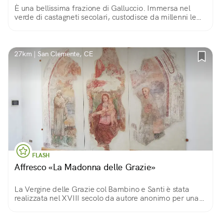
È una bellissima frazione di Galluccio. Immersa nel
verde di castagneti secolari, custodisce da millenni le
meraviglie della sua tipicità.
27km | San Clemente, CE
FLASH
Affresco «La Madonna delle Grazie»
La Vergine delle Grazie col Bambino e Santi è stata
realizzata nel XVIII secolo da autore anonimo per una
chiesa del paese. Oggi, dopo attento restauro, è nella
sala consiliare del comune.