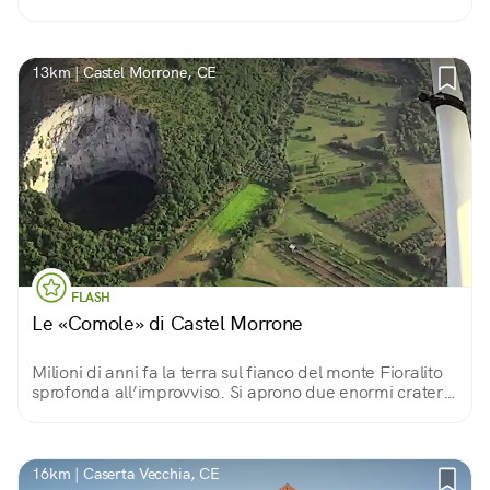
un panorama spettacolare sulla città di Caserta.
13km | Castel Morrone, CE
FLASH
Le «Comole» di Castel Morrone
Milioni di anni fa la terra sul fianco del monte Fioralito
sprofonda all’improvviso. Si aprono due enormi crateri
dalle pareti a picco: due varchi per entrare (con cautela)
nelle viscere della terra.
16km | Caserta Vecchia, CE