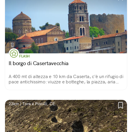
FLASH
Il borgo di Casertavecchia
A 400 mt di altezza e 10 km da Caserta, c'è un rifugio di
pace antichissimo: viuzze e botteghe, la piazza, aria
fresca e panorami, per non dire della cattedrale, la
cupola e la Torre dei Falchi...
23km | Tora e Piccilli, CE