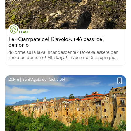
FLASH
Le «Ciampate del Diavolo»: i 46 passi del
demonio
46 orme sulla lava incandescente? Doveva essere per
forza un demonio! Alla larga! Invece no. Si scoprì più
tardi che era l'Homo Heidelbergensis: la sua è la più
antica orma d’uomo in tutta Europa.
26km | Sant'Agata de' Goti, BN