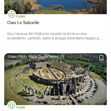
FLASH
Oasi Le Salicelle
Qui l'acqua del Volturno invade la terra e crea
ecosistemi: canneti, salici e pioppi diventano tappa per
gli uccelli migratori e regno di trampolieri, svassi,
rapaci... Un paradiso per i birdwatcher.
12km | Santa Maria Capua Vetere, CE
FLASH