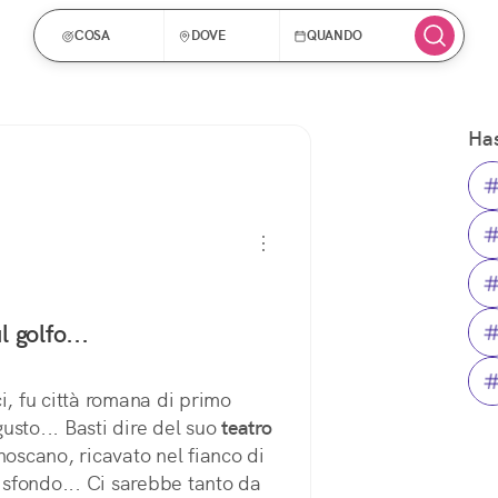
COSA
DOVE
QUANDO
Has
l golfo...
i, fu città romana di primo 
usto... Basti dire del suo 
teatro
noscano, ricavato nel fianco di 
o sfondo... Ci sarebbe tanto da 