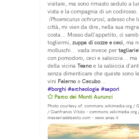
visitare, ma sono rimasto seduto a lu
vista e la compagnia di un codirosso
(Phoenicurus ochruros)
, adesso che l
città, mi vien da dire, nella sua migra
costa... Mosso dall'appetito, ci sareb
togliermi, 
zuppa di cozze e ceci
, ma n
molluschi... vada invece per 
tagliariel
con pomodoro, ceci e salsiccia... ma 
della vicina 
Teano
 e la salsiccia d'ant
senza dimenticare che queste sono le 
vini 
Falerno
 e 
Cecubo
...
#borghi
#archeologia
#sapori
Parco dei Monti Aurunci
Photo courtesy of: commons.wikimedia.org / G
/ Gianfranco Vitolo - commons.wikimedia.org 
masseriadelsesto.com - www.anas.it