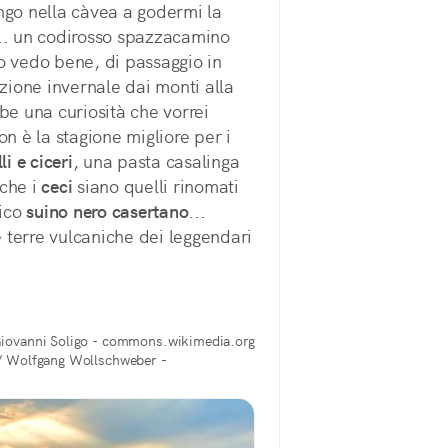
ngo nella càvea a godermi la 
... un codirosso spazzacamino
o vedo bene, di passaggio in 
zione invernale dai monti alla 
be una curiosità che vorrei 
on è la stagione migliore per i 
li e ciceri
, una pasta casalinga 
che i 
ceci
 siano quelli rinomati 
ico 
suino nero casertano
... 
terre vulcaniche dei leggendari 
iovanni Soligo - commons.wikimedia.org
/ Wolfgang Wollschweber -