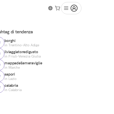
htag di tendenza
borghi
in Trentino-Alto Adige
ilviaggiatoredigusto
in Friuli-Venezia Giulia
mappadellemeraviglie
in Marche
sapori
in Lazio
calabria
in Calabria