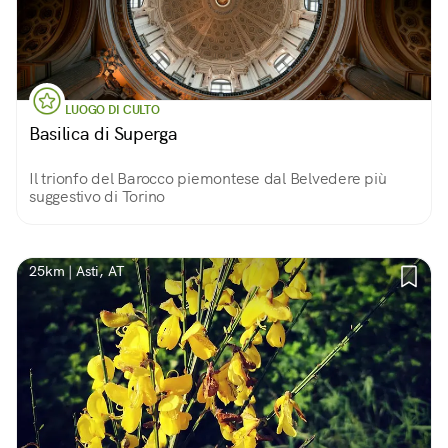
LUOGO DI CULTO
Basilica di Superga
Il trionfo del Barocco piemontese dal Belvedere più
suggestivo di Torino
25km | Asti, AT