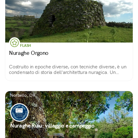
FLASH
Nuraghe Orgono
Costruito in epoche diverse, con tecniche diverse, è un
condensato di storia dell'architettura nuragica. Un
unicum, con elementi insoliti come la scala o la nicchia
esterna. E una vista spettacolare.
Norbello, OR
Nuraghe Ruiu: villaggio e campeggio