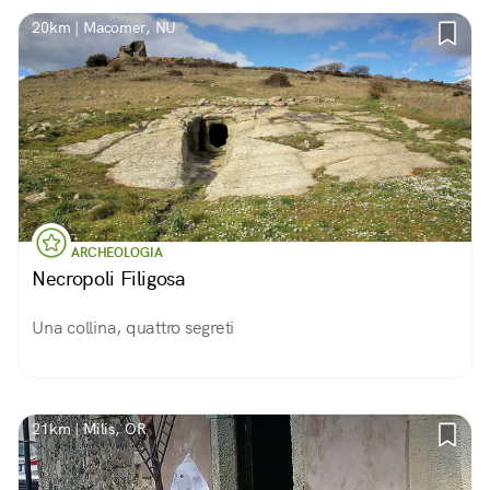
20km | Macomer, NU
ARCHEOLOGIA
Necropoli Filigosa
Una collina, quattro segreti
21km | Milis, OR