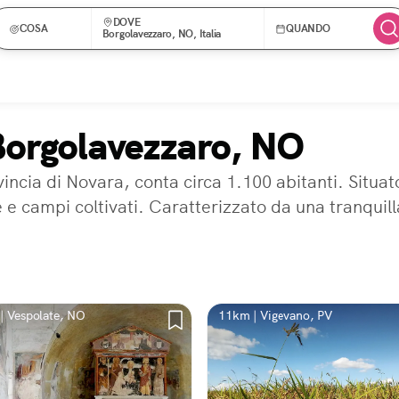
DOVE
COSA
QUANDO
Borgolavezzaro, NO, Italia
 Borgolavezzaro, NO
vincia di Novara, conta circa 1.100 abitanti. Situa
e e campi coltivati. Caratterizzato da una tranquil
| Vespolate, NO
11km | Vigevano, PV