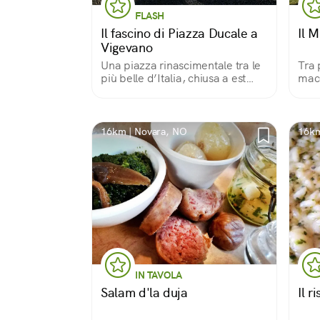
FLASH
Il fascino di Piazza Ducale a
Il 
Vigevano
Una piazza rinascimentale tra le
Tra 
più belle d’Italia, chiusa a est
macc
dalla cattedrale, a sud dal
Palazzo ducale degli Sforza,
circondata da portici e dominata
dalla torre del Bramante.
16km | Novara, NO
16km
IN TAVOLA
Salam d'la duja
Il r