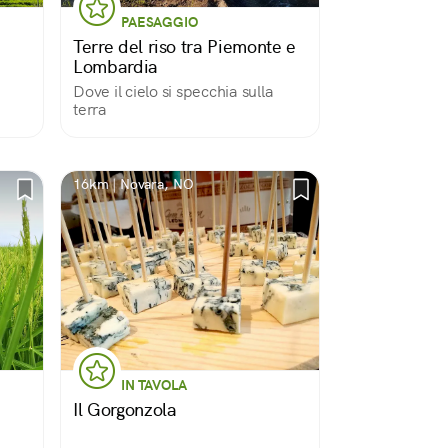
PAESAGGIO
Terre del riso tra Piemonte e
Lombardia
a
Dove il cielo si specchia sulla
terra
16km | Novara, NO
IN TAVOLA
Il Gorgonzola