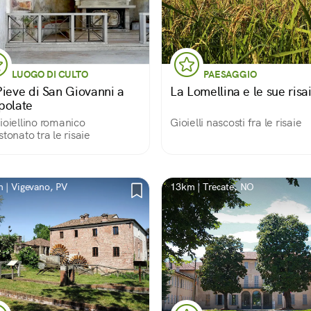
LUOGO DI CULTO
PAESAGGIO
Pieve di San Giovanni a
La Lomellina e le sue risa
polate
ioiellino romanico
Gioielli nascosti fra le risaie
stonato tra le risaie
 | Vigevano, PV
13km | Trecate, NO