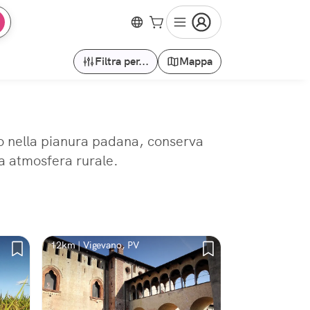
Filtra per...
Mappa
to nella pianura padana, conserva
la atmosfera rurale.
12km | Vigevano, PV