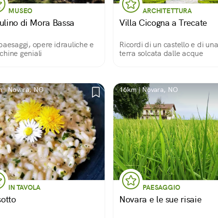
MUSEO
ARCHITETTURA
Mulino di Mora Bassa
Villa Cicogna a Trecate
paesaggi, opere idrauliche e
Ricordi di un castello e di un
hine geniali
terra solcata dalle acque
 | Novara, NO
16km | Novara, NO
IN TAVOLA
PAESAGGIO
isotto
Novara e le sue risaie