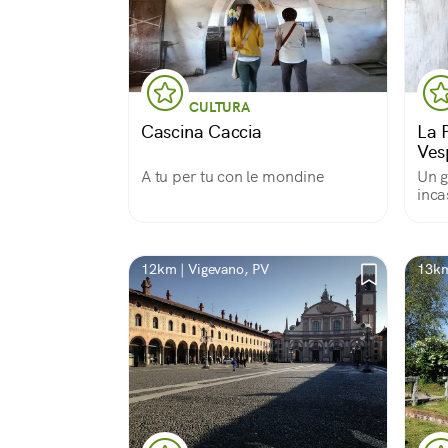
CULTURA
Cascina Caccia
La 
Ves
A tu per tu con le mondine
Un g
inca
12km | Vigevano, PV
13km