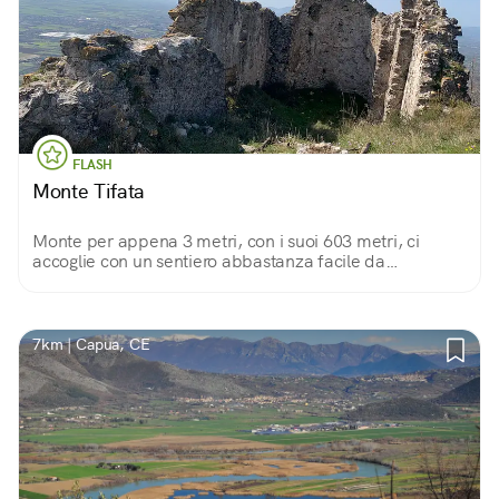
FLASH
Monte Tifata
Monte per appena 3 metri, con i suoi 603 metri, ci
accoglie con un sentiero abbastanza facile da
percorrere per poi godere sulla cima di tanta pace e
tranquillità.
7km | Capua, CE