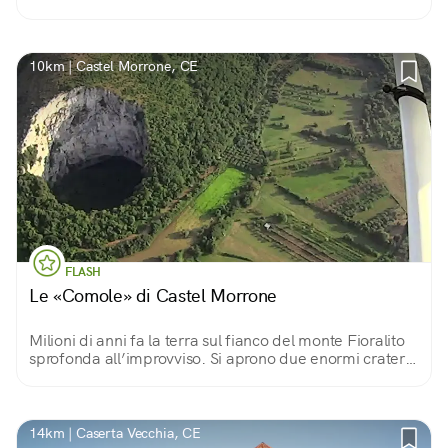
un panorama spettacolare sulla città di Caserta.
10km | Castel Morrone, CE
FLASH
Le «Comole» di Castel Morrone
Milioni di anni fa la terra sul fianco del monte Fioralito
sprofonda all’improvviso. Si aprono due enormi crateri
dalle pareti a picco: due varchi per entrare (con cautela)
nelle viscere della terra.
14km | Caserta Vecchia, CE