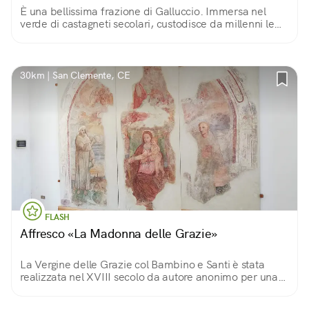
È una bellissima frazione di Galluccio. Immersa nel
verde di castagneti secolari, custodisce da millenni le
meraviglie della sua tipicità.
30km | San Clemente, CE
FLASH
Affresco «La Madonna delle Grazie»
La Vergine delle Grazie col Bambino e Santi è stata
realizzata nel XVIII secolo da autore anonimo per una
chiesa del paese. Oggi, dopo attento restauro, è nella
sala consiliare del comune.