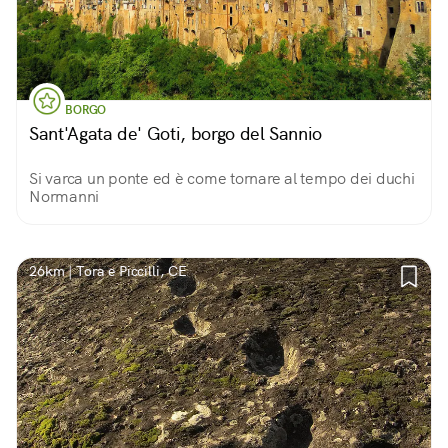
BORGO
Sant'Agata de' Goti, borgo del Sannio
Si varca un ponte ed è come tornare al tempo dei duchi
Normanni
26km | Tora e Piccilli, CE