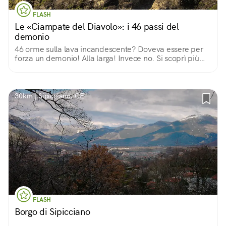
FLASH
Le «Ciampate del Diavolo»: i 46 passi del
demonio
46 orme sulla lava incandescente? Doveva essere per
forza un demonio! Alla larga! Invece no. Si scoprì più
tardi che era l'Homo Heidelbergensis: la sua è la più
antica orma d’uomo in tutta Europa.
30km | Sipicciano, CE
FLASH
Borgo di Sipicciano