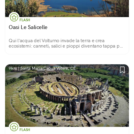
FLASH
Oasi Le Salicelle
Qui l'acqua del Volturno invade la terra e crea
ecosistemi: canneti, salici e pioppi diventano tappa per
gli uccelli migratori e regno di trampolieri, svassi,
rapaci... Un paradiso per i birdwatcher.
9km | Santa Maria Capua Vetere, CE
FLASH