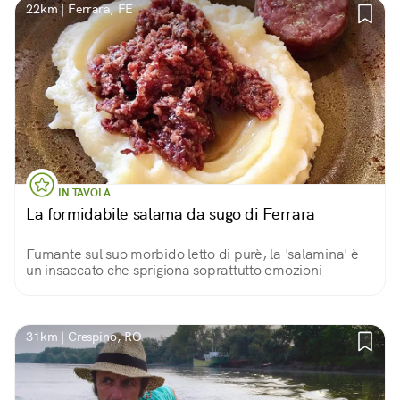
22km | Ferrara, FE
IN TAVOLA
La formidabile salama da sugo di Ferrara
Fumante sul suo morbido letto di purè, la 'salamina' è
un insaccato che sprigiona soprattutto emozioni
31km | Crespino, RO