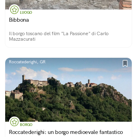
LUOGO
Bibbona
Il borgo toscano del film "La Passione" di Carlo
Mazzacurati
Roccatederighi, GR
BORGO
Roccatederighi: un borgo medioevale fantastico