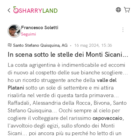
SHARRY
LAND
Francesco Soletti
Seguimi
Santo Stefano Quisquina, AG
•
16 mag 2024, 15:36
In scena sotto le stelle dei Monti Sicani...
La costa agrigentina è indimenticabile ed eccomi 
di nuovo al cospetto delle sue bianche scogliere... 
ho un ricordo struggente anche della 
valle del
Platani
 sotto un sole di settembre e mi attira 
risalirla nel verde di questa tarda primavera... 
Raffadali, Alessandria della Rocca, Bivona, Santo 
Stefano Quisquina... Occhi sempre al cielo per 
cogliere il volteggiare del rarissimo 
capovaccaio
, 
l'avvoltoio degli egizi, sullo sfondo dei Monti 
Sicani... poi ancora più su perché ho letto di un 