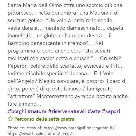
Santa Maria dell'Olmo offre uno scorcio più che 
pittoresco... nella penombra, una Madonna di 
scultura gotica: “Un velo a lambire le spalle... 
veste dorata... mantello damaschinato... capelli 
inanellati... un globo nella mano destra... il 
Bambino benedicente in grembo”... Nel 
programma ci sono anche certi “strascinati 
mollicati con cacioricotta e cruschi”... Cruschi? 
Peperoni colore dello scarlatto, essiccati e fritti, 
indimenticabile specialità lucana... E il Volo 
dell'Angelo? Meglio sorvolare, è proprio il caso di 
dirlo, perché di questo famoso / famigerato 
“attrattore” Montemezzano avrebbe potuto anche 
fare a meno...
#borghi
#natura
#riservenaturali
#arte
#sapori
Percorso delle sette pietre
Photo courtesy of: https://www.parcogallipolicognato.it/ -
https://www.basilicataturistica.it/ -