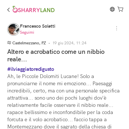
SHARRY
LAND
Francesco Soletti
Seguimi
Castelmezzano, PZ
•
19 giu 2024, 11:24
Altero e acrobatico come un nibbio
reale...
#ilviaggiatoredigusto
Ah, le Piccole Dolomiti Lucane! Solo a 
pronunciarne il nome mi emoziono... Paesaggi 
incredibili, certo, ma con una personale specifica 
attrattiva... sono uno dei pochi luoghi dov'è 
relativamente facile osservare il nibbio reale... 
rapace bellissimo e inconfondibile per la coda 
forcuta e il volo acrobatico... faccio tappa a 
Montemezzano dove il sagrato della chiesa di 