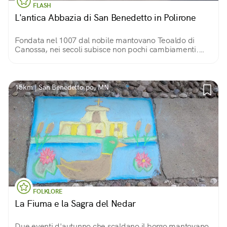
FLASH
L'antica Abbazia di San Benedetto in Polirone
Fondata nel 1007 dal nobile mantovano Teoaldo di
Canossa, nei secoli subisce non pochi cambiamenti.
L'area si compone di diversi edifici ed è uno dei più
grandi complessi monastici d'Italia.
15km | San Benedetto po, MN
FOLKLORE
La Fiuma e la Sagra del Nedar
Due eventi d'autunno che scaldano il borgo mantovano