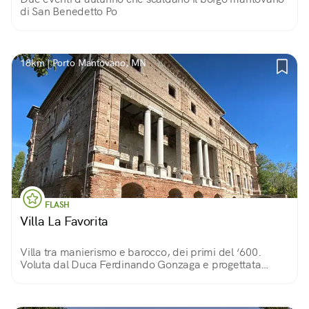
di San Benedetto Po
18km | Porto Mantovano, MN
FLASH
Villa La Favorita
Villa tra manierismo e barocco, dei primi del ‘600.
Voluta dal Duca Ferdinando Gonzaga e progettata
dall’architetto Nicolò Sebregondi. Doveva ospitare la
corte ma non fu mai finita.