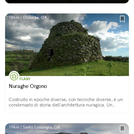
18km | Ghilarza, OR
FLASH
Nuraghe Orgono
Costruito in epoche diverse, con tecniche diverse, è un
condensato di storia dell'architettura nuragica. Un
unicum, con elementi insoliti come la scala o la nicchia
esterna. E una vista spettacolare.
19km | Santu Lussurgiu, OR