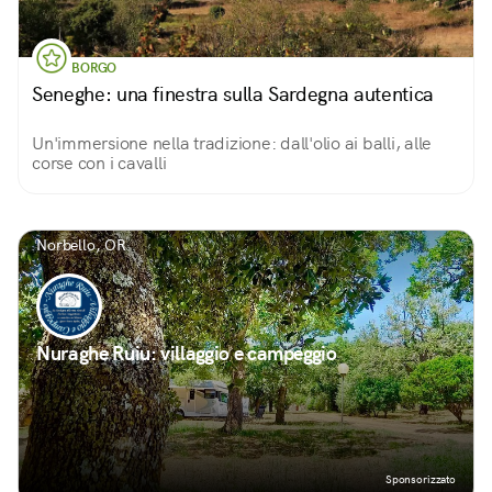
BORGO
Seneghe: una finestra sulla Sardegna autentica
Un'immersione nella tradizione: dall'olio ai balli, alle
corse con i cavalli
Norbello, OR
Nuraghe Ruiu: villaggio e campeggio
Sponsorizzato