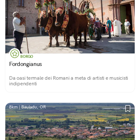
BORGO
Fordongianus
Da oasi termale dei Romani a meta di artisti e musicisti
indipendenti
8km | Bauladu, OR